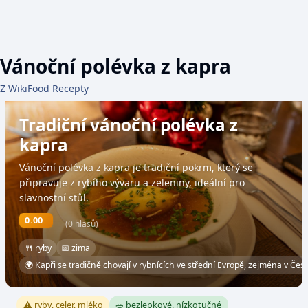
Vánoční polévka z kapra
Z WikiFood Recepty
Tradiční vánoční polévka z
kapra
Vánoční polévka z kapra je tradiční pokrm, který se
připravuje z rybího vývaru a zeleniny, ideální pro
slavnostní stůl.
0.00
(0 hlasů)
🍴 ryby
📅 zima
🌍 Kapři se tradičně chovají v rybnících ve střední Evropě, zejména v Česk
⚠️ ryby, celer, mléko
🥗 bezlepkové, nízkotučné