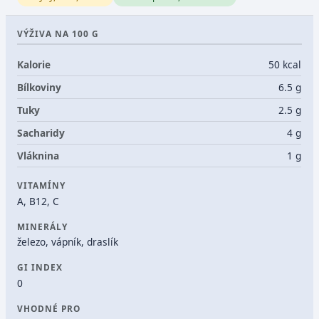
VÝŽIVA NA 100 G
Kalorie
50 kcal
Bílkoviny
6.5 g
Tuky
2.5 g
Sacharidy
4 g
Vláknina
1 g
VITAMÍNY
A, B12, C
MINERÁLY
železo, vápník, draslík
GI INDEX
0
VHODNÉ PRO