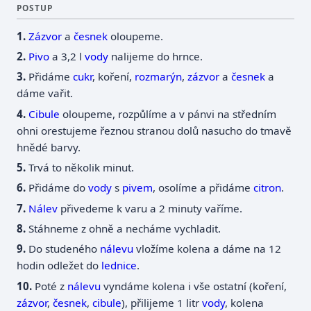
POSTUP
Zázvor
a
česnek
oloupeme.
Pivo
a 3,2 l
vody
nalijeme do hrnce.
Přidáme
cukr
, koření,
rozmarýn
,
zázvor
a
česnek
a
dáme vařit.
Cibule
oloupeme, rozpůlíme a v pánvi na středním
ohni orestujeme řeznou stranou dolů nasucho do tmavě
hnědé barvy.
Trvá to několik minut.
Přidáme do
vody
s
pivem
, osolíme a přidáme
citron
.
Nálev
přivedeme k varu a 2 minuty vaříme.
Stáhneme z ohně a necháme vychladit.
Do studeného
nálevu
vložíme kolena a dáme na 12
hodin odležet do
lednice
.
Poté z
nálevu
vyndáme kolena i vše ostatní (koření,
zázvor
,
česnek
,
cibule
), přilijeme 1 litr
vody
, kolena