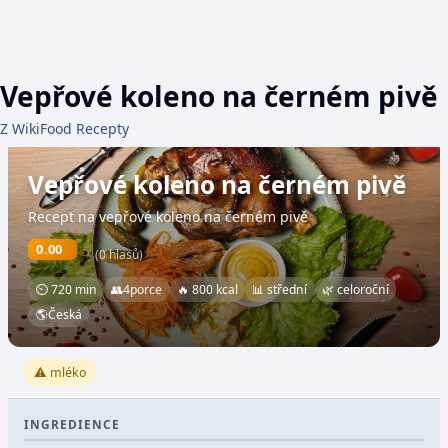
Vepřové koleno na černém pivě
Z WikiFood Recepty
Vepřové koleno na černém pivě
Recept na vepřové koleno na černém pivě
0.00
(0 hlasů)
⏲ 720 min
👥
4
porce
🔥 800 kcal
📊 střední
🌿 celoroční
🌎
Česká
⚠️ mléko
INGREDIENCE