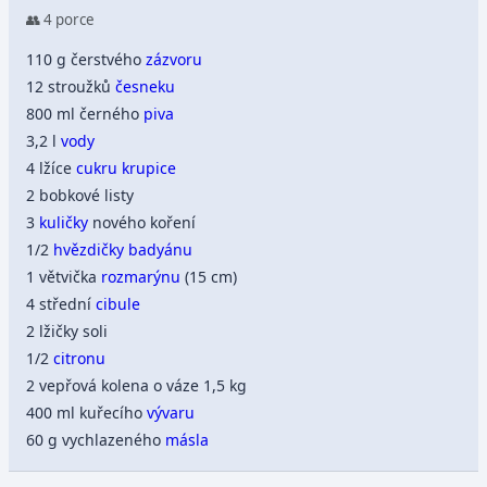
👥 4 porce
110 g čerstvého
zázvoru
12 stroužků
česneku
800 ml černého
piva
3,2 l
vody
4 lžíce
cukru
krupice
2 bobkové listy
3
kuličky
nového koření
1/2
hvězdičky
badyánu
1 větvička
rozmarýnu
(15 cm)
4 střední
cibule
2 lžičky soli
1/2
citronu
2 vepřová kolena o váze 1,5 kg
400 ml kuřecího
vývaru
60 g vychlazeného
másla