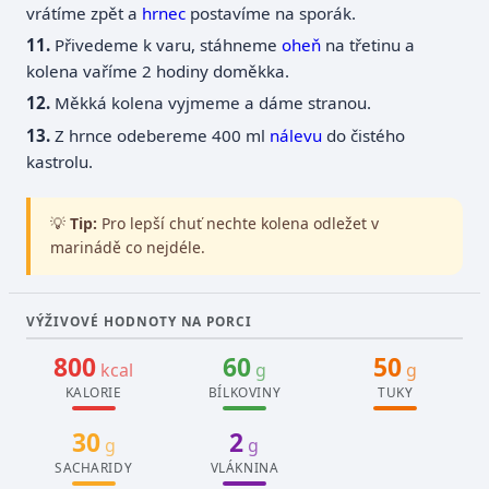
vrátíme zpět a
hrnec
postavíme na sporák.
Přivedeme k varu, stáhneme
oheň
na třetinu a
kolena vaříme 2 hodiny doměkka.
Měkká kolena vyjmeme a dáme stranou.
Z hrnce odebereme 400 ml
nálevu
do čistého
kastrolu.
💡
Tip:
Pro lepší chuť nechte kolena odležet v
marinádě co nejdéle.
VÝŽIVOVÉ HODNOTY NA PORCI
800
60
50
kcal
g
g
KALORIE
BÍLKOVINY
TUKY
30
2
g
g
SACHARIDY
VLÁKNINA