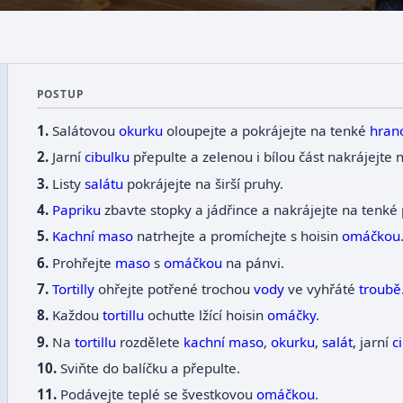
POSTUP
Salátovou
okurku
oloupejte a pokrájejte na tenké
hran
Jarní
cibulku
přepulte a zelenou i bílou část nakrájejte
Listy
salátu
pokrájejte na širší pruhy.
Papriku
zbavte stopky a jádřince a nakrájejte na tenké 
Kachní maso
natrhejte a promíchejte s hoisin
omáčkou
Prohřejte
maso
s
omáčkou
na pánvi.
Tortilly
ohřejte potřené trochou
vody
ve vyhřáté
troubě
Každou
tortillu
ochuťte lžící hoisin
omáčky
.
Na
tortillu
rozdělete
kachní maso
,
okurku
,
salát
, jarní
c
Sviňte do balíčku a přepulte.
Podávejte teplé se švestkovou
omáčkou
.