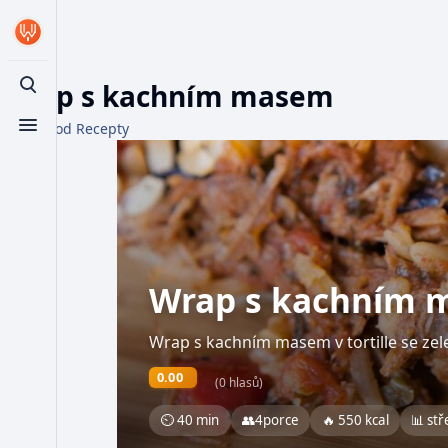
Wrap s kachním masem
Toggle search
Z WikiFood Recepty
Toggle menu
Wrap s kachním
Wrap s kachním masem v tortille se ze
0.00
(0 hlasů)
⏲ 40 min
👥
4
porce
🔥 550 kcal
📊 stř