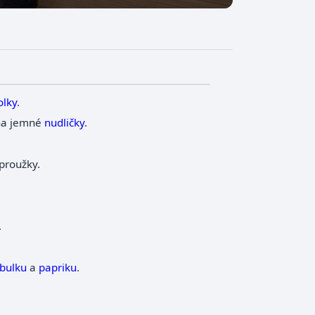
olky
.
 na jemné
nudličky
.
proužky.
.
.
ibulku
a
papriku
.