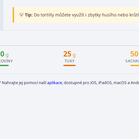
💡
Tip:
Do tortilly můžete využít i zbytky husího nebo krů
30
25
50
g
g
KOVINY
TUKY
SACHA
? Nahrajte jej pomocí naší
aplikace
, dostupné pro iOS, iPadOS, macOS a Andr