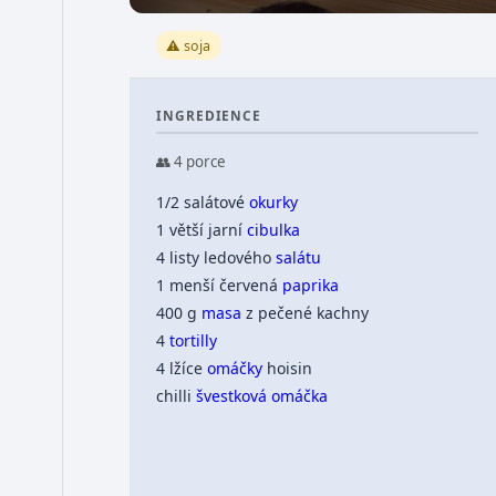
⚠️ soja
INGREDIENCE
👥 4 porce
1/2 salátové
okurky
1 větší jarní
cibulka
4 listy ledového
salátu
1 menší červená
paprika
400 g
masa
z pečené kachny
4
tortilly
4 lžíce
omáčky
hoisin
chilli
švestková omáčka