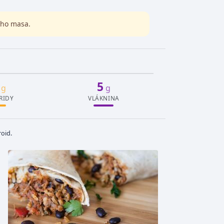
tího masa.
5
g
g
RIDY
VLÁKNINA
oid.