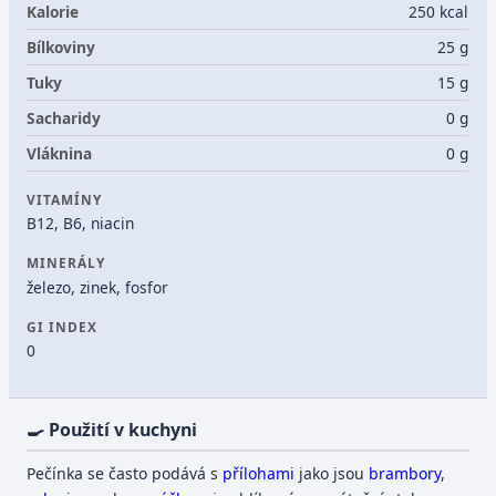
Kalorie
250 kcal
Bílkoviny
25 g
Tuky
15 g
Sacharidy
0 g
Vláknina
0 g
VITAMÍNY
B12, B6, niacin
MINERÁLY
železo, zinek, fosfor
GI INDEX
0
🍳 Použití v kuchyni
Pečínka se často podává s
přílohami
jako jsou
brambory
,