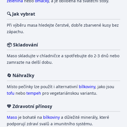
zelenina
nebo
omáčky
, a je oblíbená na sváteční stoly.
🔍 Jak vybrat
Při výběru masa hledejte čerstvé, dobře zbarvené kusy bez
zápachu.
📦 Skladování
Maso skladujte v chladničce a spotřebujte do 2-3 dnů nebo
zamrazte na delší dobu.
🔄 Náhražky
Místo pečínky lze použít i alternativní
bílkoviny
, jako jsou
tofu
nebo
tempeh
pro vegetariánskou variantu.
💚 Zdravotní přínosy
Maso
je bohaté na
bílkoviny
a důležité minerály, které
podporují zdraví svalů a imunitního systému.