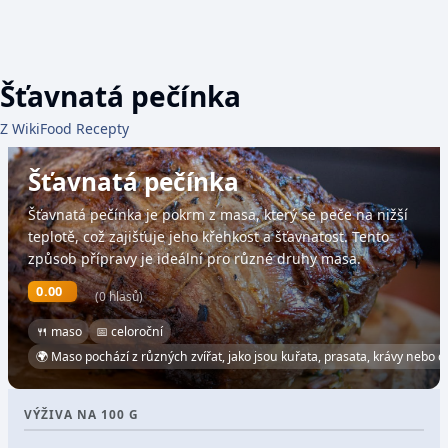
Šťavnatá pečínka
Z WikiFood Recepty
Šťavnatá pečínka
Šťavnatá pečínka je pokrm z masa, který se peče na nižší
teplotě, což zajišťuje jeho křehkost a šťavnatost. Tento
způsob přípravy je ideální pro různé druhy masa.
0.00
(0 hlasů)
🍴 maso
📅 celoroční
🌍 Maso pochází z různých zvířat, jako jsou kuřata, prasata, krávy nebo o
VÝŽIVA NA 100 G