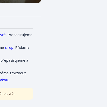
yré
. Propasírujeme
íme
sirup
. Přidáme
přepasírujeme a
háme zmrznout.
évkou
.
ého pyré.