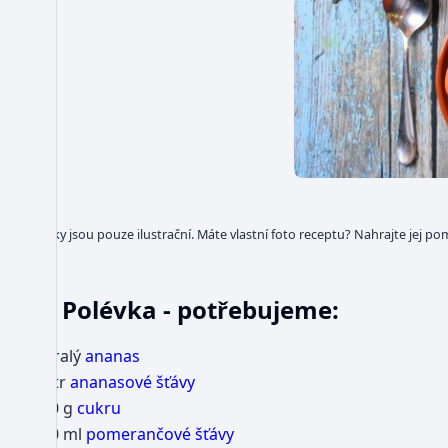
Obrázky jsou pouze ilustrační. Máte vlastní foto receptu? Nahrajte jej po
Polévka - potřebujeme:
1 zralý
ananas
1 litr
ananasové šťávy
250 g
cukru
250 ml
pomerančové šťávy