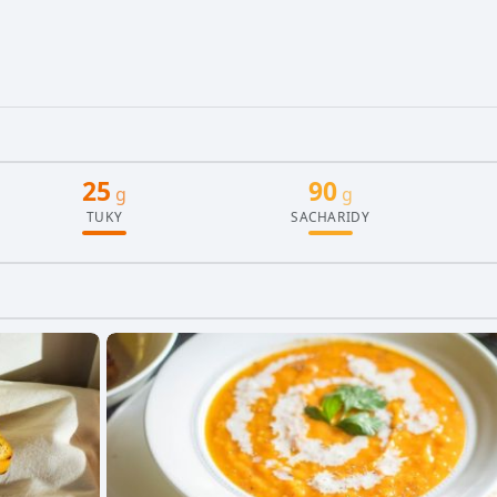
25
90
g
g
TUKY
SACHARIDY