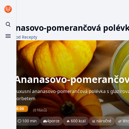
Ananasovo-pomerančová polév
Toggle search
Z WikiFood Recepty
Toggle menu
Ananasovo-pomerančov
Luxusní ananasovo-pomerančová polévka s glazír
sorbetem
0.00
(0 hlasů)
⏲ 100 min
👥
4
porce
🔥 600 kcal
📊 náročné
🌿 lét