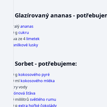
Glazírovaný ananas - potřebuje
1 zralý
ananas
500 g
cukru
šťáva ze 4
limetek
2
vanilkové lusky
Sorbet - potřebujeme:
900 g
kokosového pyré
200 ml
kokosového mléka
2 litry vody
citrónová šťáva
500 mililitrů
světlého rumu
180 g
extra hořké čokolády