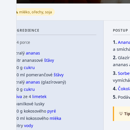
⚠️ mléko, ořechy, soja
INGREDIENCE
POSTUP
Anan
👥 4 porce
a smích
1 zralý
ananas
Glazí
1 litr ananasové
šťávy
ananas 
250 g
cukru
Sorbe
250 ml pomerančové
šťávy
vymíchá
1 zralý
ananas
(glazírovaný)
Čokol
500 g
cukru
šťáva
ze 4
limetek
Podá
2 vanilkové lusky
900 g kokosového
pyré
💡
Tip
200 ml kokosového
mléka
2 litry
vody