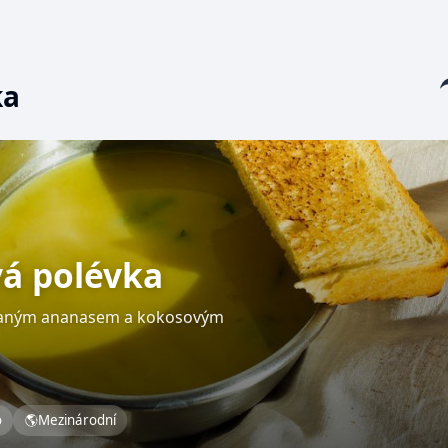
Sha
ka
á polévka
ovaným ananasem a kokosovým
o
🌎
Mezinárodní