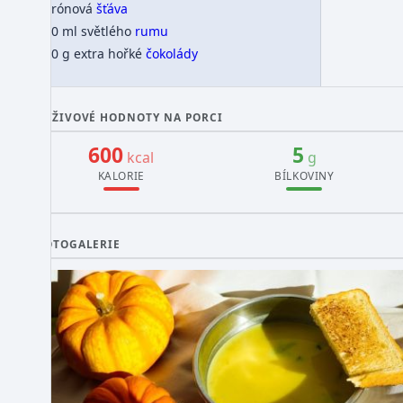
citrónová
šťáva
500 ml světlého
rumu
180 g extra hořké
čokolády
VÝŽIVOVÉ HODNOTY NA PORCI
600
5
kcal
g
KALORIE
BÍLKOVINY
FOTOGALERIE