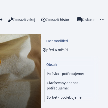
re this page
More 
Číst
Zobrazit zdroj
Zobrazit historii
Stránka
Diskuse
Zobrazení
associated-pages
Last modified
před 6 měsíci
Obsah
Polévka - potřebujeme:
Glazírovaný ananas -
potřebujeme:
Sorbet - potřebujeme: