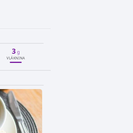
3
g
VLÁKNINA