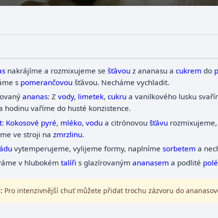
as
nakrájíme a rozmixujeme se
šťávou
z ananasu a
cukrem
do
p
áme s
pomerančovou
šťávou. Necháme vychladit.
rovaný
ananas
: Z
vody
,
limetek
,
cukru
a vanilkového lusku svař
a hodinu vaříme do husté konzistence.
t
:
Kokosové pyré
,
mléko
,
vodu
a citrónovou
šťávu
rozmixujeme, 
me ve stroji na
zmrzlinu
.
ádu
vytemperujeme, vylijeme formy, naplníme
sorbetem
a nec
váme v hlubokém
talíři
s glazírovaným
ananasem
a podlité
pol
:
Pro intenzivnější chuť můžete přidat trochu zázvoru do ananasov