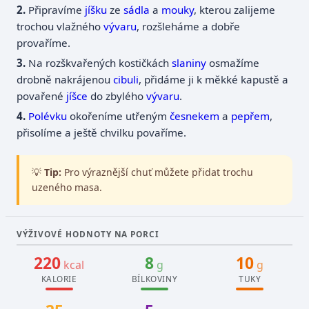
Připravíme
jíšku
ze
sádla
a
mouky
, kterou zalijeme
trochou vlažného
vývaru
, rozšleháme a dobře
provaříme.
Na rozškvařených kostičkách
slaniny
osmažíme
drobně nakrájenou
cibuli
, přidáme ji k měkké kapustě a
povařené
jíšce
do zbylého
vývaru
.
Polévku
okořeníme utřeným
česnekem
a
pepřem
,
přisolíme a ještě chvilku povaříme.
💡
Tip:
Pro výraznější chuť můžete přidat trochu
uzeného masa.
VÝŽIVOVÉ HODNOTY NA PORCI
220
8
10
kcal
g
g
KALORIE
BÍLKOVINY
TUKY