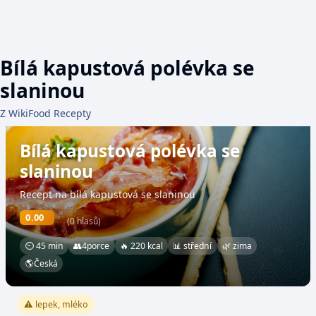
Bílá kapustová polévka se
slaninou
Z WikiFood Recepty
Bílá kapustová polévka se
slaninou
Recept na bílá kapustová se slaninou
0.00
(0 hlasů)
⏲ 45 min
👥
4
porce
🔥 220 kcal
📊 střední
🌿 zima
🌎
Česká
⚠️ lepek, mléko