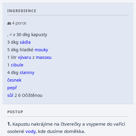
INGREDIENCE
👥 4 porce
‚ < v 30 dkg kapusty
3 dkg
sádla
5 dkg hladké
mouky
1 litr
vývaru
z
masoxu
1
cibule
4 dkg
slaniny
česnek
pepř
sůl
2 6 Očištěnou
POSTUP
Kapustu nakrájíme na čtverečky a vsypeme do vařící
osolené
vody
, kde dusíme doměkka.