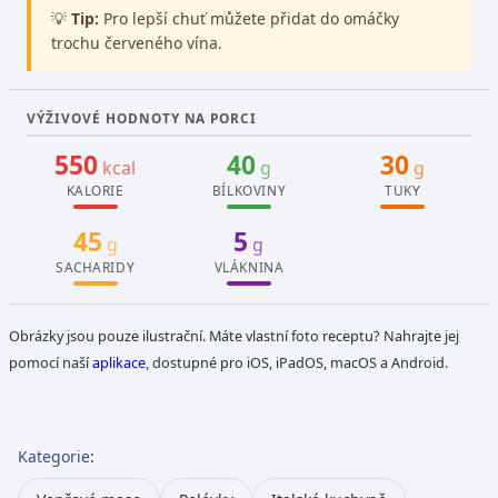
💡
Tip:
Pro lepší chuť můžete přidat do omáčky
trochu červeného vína.
VÝŽIVOVÉ HODNOTY NA PORCI
550
40
30
kcal
g
g
KALORIE
BÍLKOVINY
TUKY
45
5
g
g
SACHARIDY
VLÁKNINA
Obrázky jsou pouze ilustrační. Máte vlastní foto receptu? Nahrajte jej
pomocí naší
aplikace
, dostupné pro iOS, iPadOS, macOS a Android.
Kategorie
: