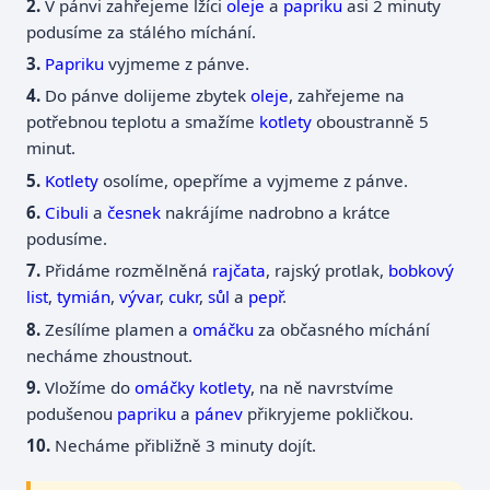
V pánvi zahřejeme lžíci
oleje
a
papriku
asi 2 minuty
podusíme za stálého míchání.
Papriku
vyjmeme z pánve.
Do pánve dolijeme zbytek
oleje
, zahřejeme na
potřebnou teplotu a smažíme
kotlety
oboustranně 5
minut.
Kotlety
osolíme, opepříme a vyjmeme z pánve.
Cibuli
a
česnek
nakrájíme nadrobno a krátce
podusíme.
Přidáme rozmělněná
rajčata
, rajský protlak,
bobkový
list
,
tymián
,
vývar
,
cukr
,
sůl
a
pepř
.
Zesílíme plamen a
omáčku
za občasného míchání
necháme zhoustnout.
Vložíme do
omáčky
kotlety
, na ně navrstvíme
podušenou
papriku
a
pánev
přikryjeme pokličkou.
Necháme přibližně 3 minuty dojít.