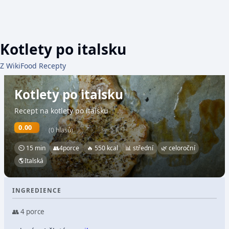
Kotlety po italsku
Z WikiFood Recepty
Kotlety po italsku
Recept na kotlety po italsku
0.00
(0 hlasů)
⏲ 15 min
👥
4
porce
🔥 550 kcal
📊 střední
🌿 celoroční
🌎
Italská
INGREDIENCE
👥 4 porce