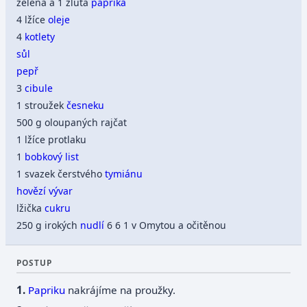
zelená a 1 žlutá
paprika
4 lžíce
oleje
4
kotlety
sůl
pepř
3
cibule
1 stroužek
česneku
500 g oloupaných rajčat
1 lžíce protlaku
1
bobkový list
1 svazek čerstvého
tymiánu
hovězí vývar
lžička
cukru
250 g irokých
nudlí
6 6 1 v Omytou a očitěnou
POSTUP
Papriku
nakrájíme na proužky.