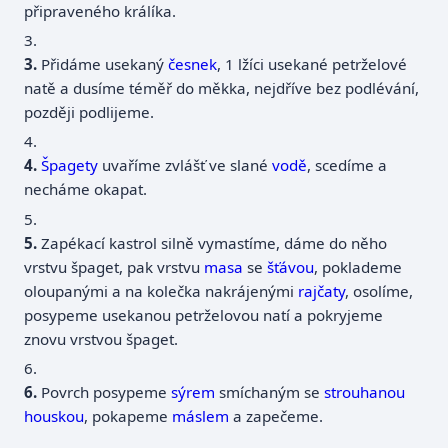
připraveného králíka.
3.
Přidáme usekaný
česnek
, 1 lžíci usekané petrželové
natě a dusíme téměř do měkka, nejdříve bez podlévání,
později podlijeme.
4.
Špagety
uvaříme zvlášť ve slané
vodě
, scedíme a
necháme okapat.
5.
Zapékací kastrol silně vymastíme, dáme do něho
vrstvu špaget, pak vrstvu
masa
se
šťávou
, poklademe
oloupanými a na kolečka nakrájenými
rajčaty
, osolíme,
posypeme usekanou petrželovou natí a pokryjeme
znovu vrstvou špaget.
6.
Povrch posypeme
sýrem
smíchaným se
strouhanou
houskou
, pokapeme
máslem
a zapečeme.