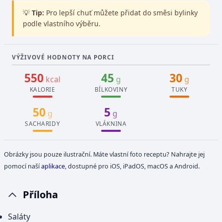
💡
Tip:
Pro lepší chuť můžete přidat do směsi bylinky
podle vlastního výběru.
VÝŽIVOVÉ HODNOTY NA PORCI
550
45
30
kcal
g
g
KALORIE
BÍLKOVINY
TUKY
50
5
g
g
SACHARIDY
VLÁKNINA
Obrázky jsou pouze ilustrační. Máte vlastní foto receptu? Nahrajte jej
pomocí naší
aplikace
, dostupné pro iOS, iPadOS, macOS a Android.
Příloha
Saláty