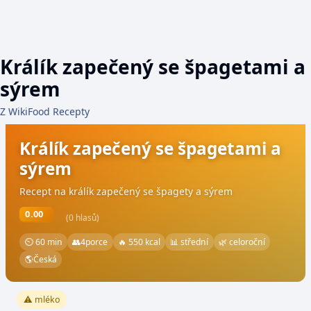
Králík zapečený se špagetami a
sýrem
Z WikiFood Recepty
Králík zapečený se špagetami a
sýrem
Recept na králík zapečený se špagety a sýrem
0.00
(0 hlasů)
⏲ 60 min
👥
4
porce
🔥 550 kcal
📊 střední
🌿 celoroční
🌎
Česká
⚠️ mléko