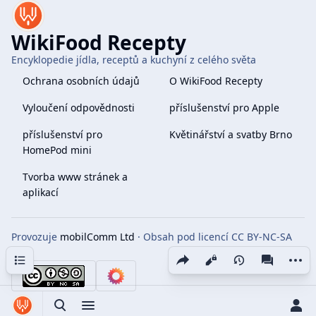
WikiFood Recepty
Encyklopedie jídla, receptů a kuchyní z celého světa
Ochrana osobních údajů
O WikiFood Recepty
Vyloučení odpovědnosti
příslušenství pro Apple
příslušenství pro
Květinářství a svatby Brno
HomePod mini
Tvorba www stránek a
aplikací
Provozuje
mobilComm Ltd
· Obsah pod licencí CC BY-NC-SA
4.0
Obsah
Share this page
More 
Zobrazení
associate
Toggle search
Toggle menu
Toggle p
Tog