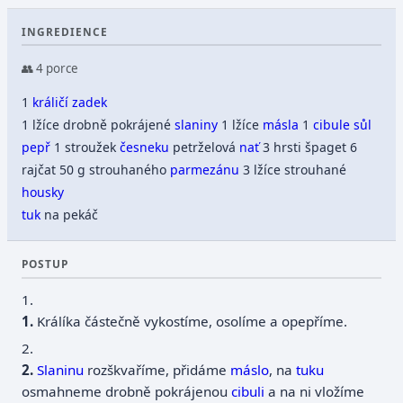
INGREDIENCE
👥 4 porce
1
králičí zadek
1 lžíce drobně pokrájené
slaniny
1 lžíce
másla
1
cibule
sůl
pepř
1 stroužek
česneku
petrželová
nať
3 hrsti špaget 6
rajčat 50 g strouhaného
parmezánu
3 lžíce strouhané
housky
tuk
na pekáč
POSTUP
1.
Králíka částečně vykostíme, osolíme a opepříme.
2.
Slaninu
rozškvaříme, přidáme
máslo
, na
tuku
osmahneme drobně pokrájenou
cibuli
a na ni vložíme