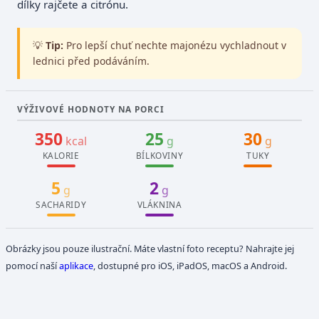
dílky rajčete a citrónu.
💡
Tip:
Pro lepší chuť nechte majonézu vychladnout v
lednici před podáváním.
VÝŽIVOVÉ HODNOTY NA PORCI
350
25
30
kcal
g
g
KALORIE
BÍLKOVINY
TUKY
5
2
g
g
SACHARIDY
VLÁKNINA
Obrázky jsou pouze ilustrační. Máte vlastní foto receptu? Nahrajte jej
pomocí naší
aplikace
, dostupné pro iOS, iPadOS, macOS a Android.