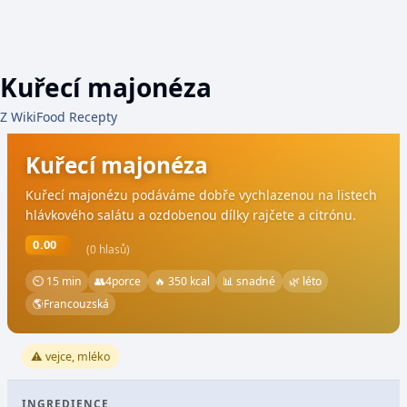
Kuřecí majonéza
Z WikiFood Recepty
Kuřecí majonéza
Kuřecí majonézu podáváme dobře vychlazenou na listech
hlávkového salátu a ozdobenou dílky rajčete a citrónu.
0.00
(0 hlasů)
⏲ 15 min
👥
4
porce
🔥 350 kcal
📊 snadné
🌿 léto
🌎
Francouzská
⚠️ vejce, mléko
INGREDIENCE