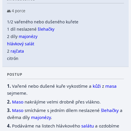
👥 4 porce
1/2 vařeného nebo dušeného kuřete
1 díl neslazené
šlehačky
2 díly
majonézy
hlávkový salát
2
rajčata
citrón
POSTUP
Vařené nebo dušené kuře vykostíme a
kůži
z
masa
sejmeme.
Maso
nakrájíme velmi drobně přes vlákno.
Maso
smícháme s jedním dílem neslazené
šlehačky
a
dvěma díly
majonézy
.
Podáváme na listech hlávkového
salátu
a ozdobíme