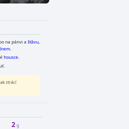
ebo na pánvi a
šťávu
,
ínem
.
né
housce
.
uť.
ak ztrácí
2
g