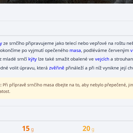
y
ze srnčího připravujeme jako telecí nebo vepřové na roštu n
dokončíme po vyjmutí opečeného
masa
, podléváme červeným
v
z mladé srnčí
kýty
lze také smažit obalené ve
vejcích
a strouha
odné volit úpravu, která
zvěřině
přináleží a při níž vynikne její ch
:
Při přípravě srnčího masa dbejte na to, aby nebylo přepečené, jin
atost.
15
20
g
g