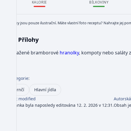
KALORIE
BÍLKOVINY
Obrázky jsou pouze ilustrační. Máte vlastní foto receptu? Nahrajte jej po
Přílohy
Smažené bramborové
hranolky
, kompoty nebo saláty 
Kategorie
:
Srnčí
Hlavní jídla
Last modified
Autorská
Stránka byla naposledy editována 12. 2. 2026 v 12:31.
Obsah j