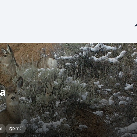
Sha
sa
im
🌎
Srnčí