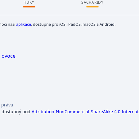
TUKY
SACHARIDY
mocí naší
aplikace
, dostupné pro iOS, iPadOS, macOS a Android.
z
ovoce
 práva
e dostupný pod
Attribution-NonCommercial-ShareAlike 4.0 Internat