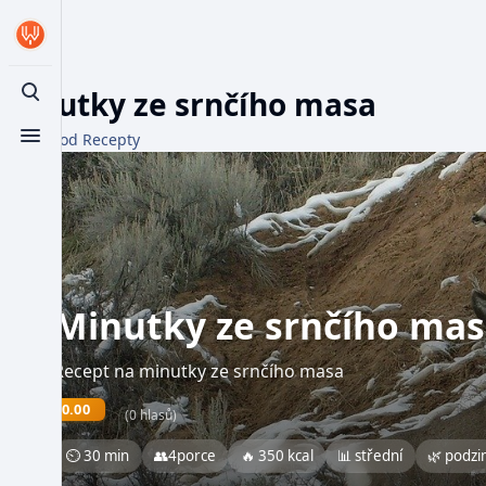
Minutky ze srnčího masa
Toggle search
Z WikiFood Recepty
Toggle menu
Minutky ze srnčího ma
Recept na minutky ze srnčího masa
0.00
(0 hlasů)
⏲ 30 min
👥
4
porce
🔥 350 kcal
📊 střední
🌿 podz