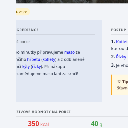
⚠️ vejce
INGREDIENCE
POSTUP
Kotlet
👥 4 porce
kterou 
Jako minutky připravujeme
maso
ze
Řízky
srnčího
hřbetu
(
kotlety
) a z odblaněné
Je vh
srnčí
kýty
(
řízky
). Při nákupu
nezaměňujeme maso laní za srnčí!
💡
Tip
šťavn
VÝŽIVOVÉ HODNOTY NA PORCI
350
40
kcal
g