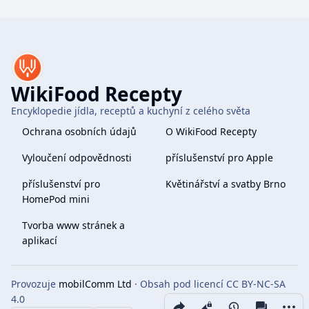
WikiFood Recepty
Encyklopedie jídla, receptů a kuchyní z celého světa
Ochrana osobních údajů
O WikiFood Recepty
Vyloučení odpovědnosti
příslušenství pro Apple
příslušenství pro
Květinářství a svatby Brno
HomePod mini
Tvorba www stránek a
aplikací
Provozuje
mobilComm Ltd
· Obsah pod licencí CC BY-NC-SA
4.0
Share this page
More 
Zobrazení
associate