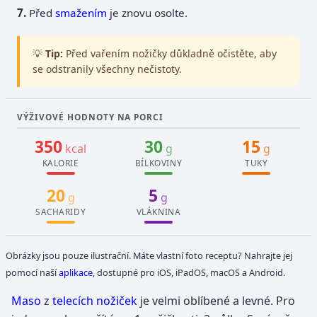
Před
smažením
je znovu osolte.
💡
Tip:
Před vařením nožičky důkladně očistěte, aby
se odstranily všechny nečistoty.
VÝŽIVOVÉ HODNOTY NA PORCI
350
30
15
kcal
g
g
KALORIE
BÍLKOVINY
TUKY
20
5
g
g
SACHARIDY
VLÁKNINA
Obrázky jsou pouze ilustrační. Máte vlastní foto receptu? Nahrajte jej
pomocí naší
aplikace
, dostupné pro iOS, iPadOS, macOS a Android.
Maso
z
telecích nožiček
je velmi oblíbené a levné. Pro