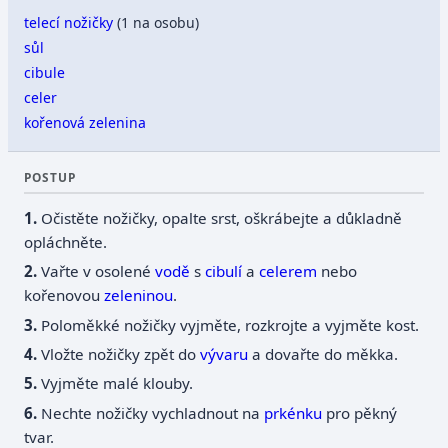
telecí nožičky
(1 na osobu)
sůl
cibule
celer
kořenová zelenina
POSTUP
Očistěte nožičky, opalte srst, oškrábejte a důkladně
opláchněte.
Vařte v osolené
vodě
s
cibulí
a
celerem
nebo
kořenovou
zeleninou
.
Poloměkké nožičky vyjměte, rozkrojte a vyjměte kost.
Vložte nožičky zpět do
vývaru
a dovařte do měkka.
Vyjměte malé klouby.
Nechte nožičky vychladnout na
prkénku
pro pěkný
tvar.