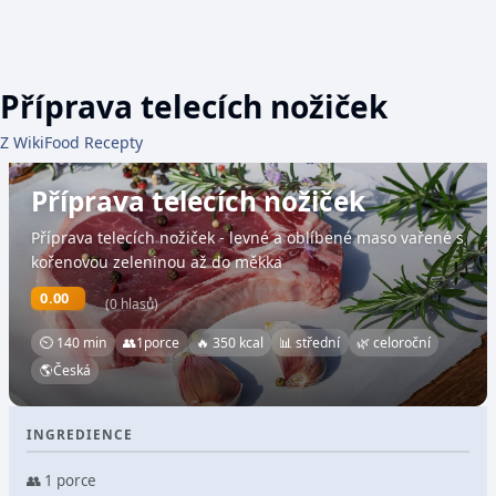
Příprava telecích nožiček
Z WikiFood Recepty
Příprava telecích nožiček
Příprava telecích nožiček - levné a oblíbené maso vařené s
kořenovou zeleninou až do měkka
0.00
(0 hlasů)
⏲ 140 min
👥
1
porce
🔥 350 kcal
📊 střední
🌿 celoroční
🌎
Česká
INGREDIENCE
👥 1 porce