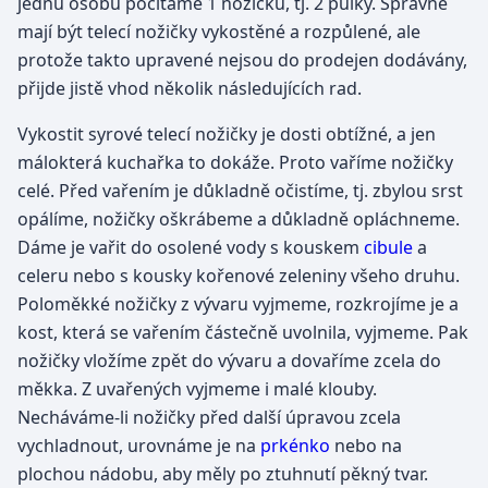
jednu osobu počítáme 1 nožičku, tj. 2 půlky. Správně
mají být telecí nožičky vykostěné a rozpůlené, ale
protože takto upravené nejsou do prodejen dodávány,
přijde jistě vhod několik následujících rad.
Vykostit syrové telecí nožičky je dosti obtížné, a jen
málokterá kuchařka to dokáže. Proto vaříme nožičky
celé. Před vařením je důkladně očistíme, tj. zbylou srst
opálíme, nožičky oškrábeme a důkladně opláchneme.
Dáme je vařit do osolené vody s kouskem
cibule
a
celeru nebo s kousky kořenové zeleniny všeho druhu.
Poloměkké nožičky z vývaru vyjmeme, rozkrojíme je a
kost, která se vařením částečně uvolnila, vyjmeme. Pak
nožičky vložíme zpět do vývaru a dovaříme zcela do
měkka. Z uvařených vyjmeme i malé klouby.
Necháváme-li nožičky před další úpravou zcela
vychladnout, urovnáme je na
prkénko
nebo na
plochou nádobu, aby měly po ztuhnutí pěkný tvar.