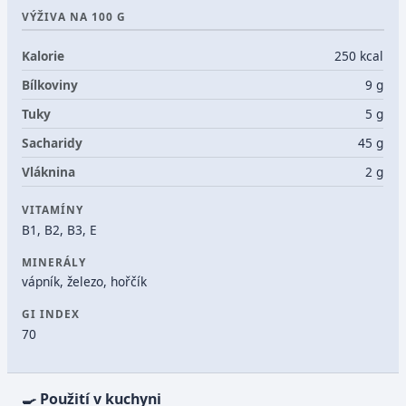
VÝŽIVA NA 100 G
Kalorie
250 kcal
Bílkoviny
9 g
Tuky
5 g
Sacharidy
45 g
Vláknina
2 g
VITAMÍNY
B1, B2, B3, E
MINERÁLY
vápník, železo, hořčík
GI INDEX
70
🍳 Použití v kuchyni