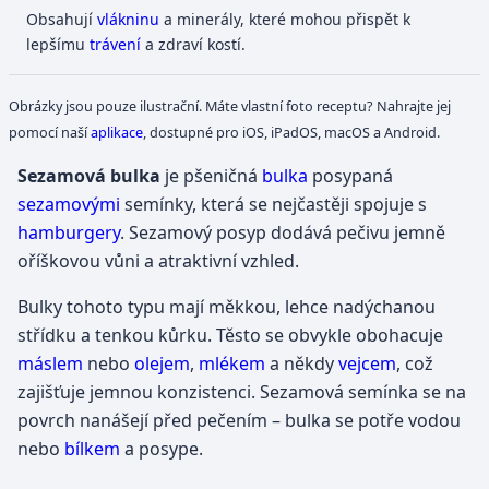
Obsahují
vlákninu
a minerály, které mohou přispět k
lepšímu
trávení
a zdraví kostí.
Obrázky jsou pouze ilustrační. Máte vlastní foto receptu? Nahrajte jej
pomocí naší
aplikace
, dostupné pro iOS, iPadOS, macOS a Android.
Sezamová bulka
je pšeničná
bulka
posypaná
sezamovými
semínky, která se nejčastěji spojuje s
hamburgery
. Sezamový posyp dodává pečivu jemně
oříškovou vůni a atraktivní vzhled.
Bulky tohoto typu mají měkkou, lehce nadýchanou
střídku a tenkou kůrku. Těsto se obvykle obohacuje
máslem
nebo
olejem
,
mlékem
a někdy
vejcem
, což
zajišťuje jemnou konzistenci. Sezamová semínka se na
povrch nanášejí před pečením – bulka se potře vodou
nebo
bílkem
a posype.