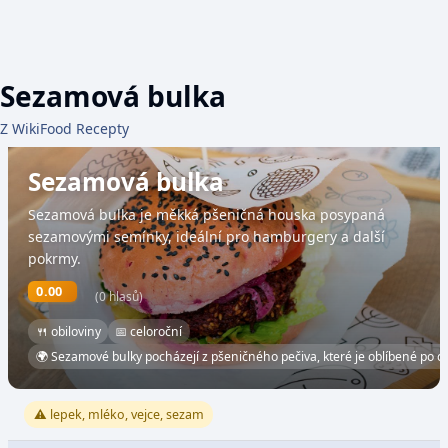
Sezamová bulka
Z WikiFood Recepty
Sezamová bulka
Sezamová bulka je měkká pšeničná houska posypaná
sezamovými semínky, ideální pro hamburgery a další
pokrmy.
0.00
(0 hlasů)
🍴 obiloviny
📅 celoroční
🌍 Sezamové bulky pocházejí z pšeničného pečiva, které je oblíbené po c
⚠️ lepek, mléko, vejce, sezam