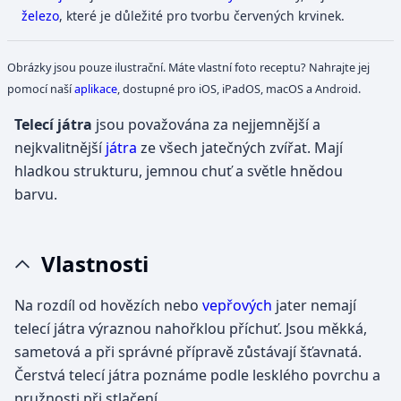
železo
, které je důležité pro tvorbu červených krvinek.
Obrázky jsou pouze ilustrační. Máte vlastní foto receptu? Nahrajte jej
pomocí naší
aplikace
, dostupné pro iOS, iPadOS, macOS a Android.
Telecí játra
jsou považována za nejjemnější a
nejkvalitnější
játra
ze všech jatečných zvířat. Mají
hladkou strukturu, jemnou chuť a světle hnědou
barvu.
Vlastnosti
Na rozdíl od hovězích nebo
vepřových
jater nemají
telecí játra výraznou nahořklou příchuť. Jsou měkká,
sametová a při správné přípravě zůstávají šťavnatá.
Čerstvá telecí játra poznáme podle lesklého povrchu a
pružnosti při stlačení.