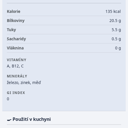
Kalorie
135 kcal
Bílkoviny
20.5 g
Tuky
5.5 g
Sacharidy
0.5 g
Vláknina
0 g
VITAMÍNY
A, B12, C
MINERÁLY
železo, zinek, měď
GI INDEX
0
🍳 Použití v kuchyni