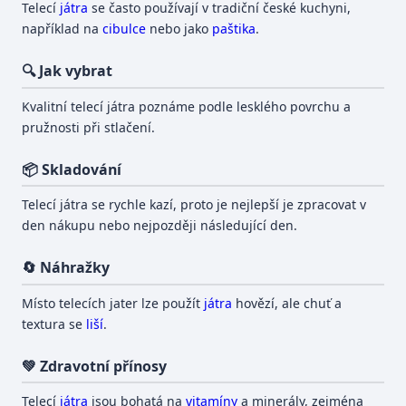
Telecí
játra
se často používají v tradiční české kuchyni,
například na
cibulce
nebo jako
paštika
.
🔍 Jak vybrat
Kvalitní telecí játra poznáme podle lesklého povrchu a
pružnosti při stlačení.
📦 Skladování
Telecí játra se rychle kazí, proto je nejlepší je zpracovat v
den nákupu nebo nejpozději následující den.
🔄 Náhražky
Místo telecích jater lze použít
játra
hovězí, ale chuť a
textura se
liší
.
💚 Zdravotní přínosy
Telecí
játra
jsou bohatá na
vitamíny
a minerály, zejména