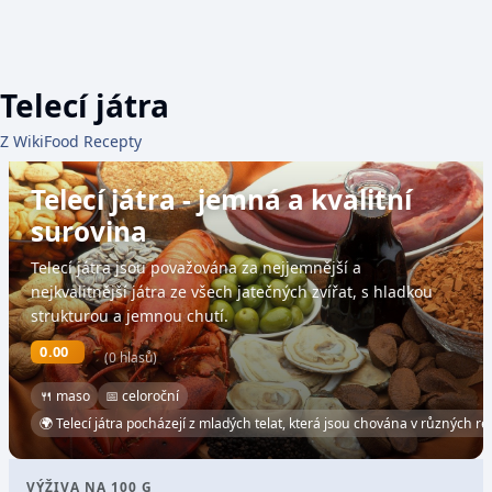
Telecí játra
Z WikiFood Recepty
Telecí játra - jemná a kvalitní
surovina
Telecí játra jsou považována za nejjemnější a
nejkvalitnější játra ze všech jatečných zvířat, s hladkou
strukturou a jemnou chutí.
0.00
(0 hlasů)
🍴 maso
📅 celoroční
🌍 Telecí játra pocházejí z mladých telat, která jsou chována v různých r
VÝŽIVA NA 100 G