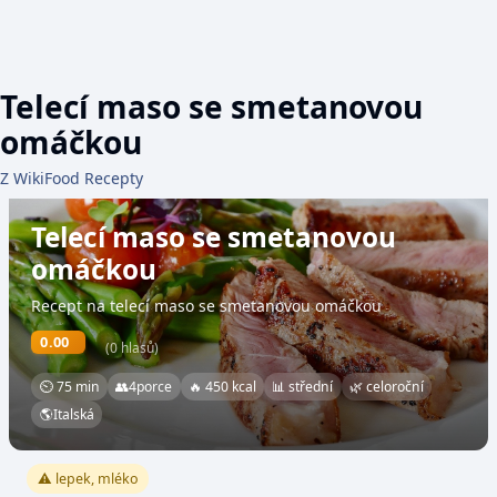
Telecí maso se smetanovou
omáčkou
Z WikiFood Recepty
Telecí maso se smetanovou
omáčkou
Recept na telecí maso se smetanovou omáčkou
0.00
(0 hlasů)
⏲ 75 min
👥
4
porce
🔥 450 kcal
📊 střední
🌿 celoroční
🌎
Italská
⚠️ lepek, mléko