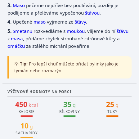
Maso
pečeme nejdříve bez podlévání, později je
podlijeme a přeléváme vypečenou
šťávou
.
Upečené
maso
vyjmeme ze
šťávy
.
Smetanu
rozkvedláme s
moukou
, vlijeme do ní
šťávu
z
masa
, přidáme zbytek strouhané citrónové kůry a
omáčku
za stálého míchání povaříme.
💡
Tip:
Pro lepší chuť můžete přidat bylinky jako je
tymián nebo rozmarýn.
VÝŽIVOVÉ HODNOTY NA PORCI
450
35
25
kcal
g
g
KALORIE
BÍLKOVINY
TUKY
10
g
SACHARIDY