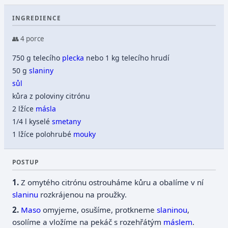
INGREDIENCE
👥 4 porce
750 g telecího
plecka
nebo 1 kg telecího hrudí
50 g
slaniny
sůl
kůra z poloviny citrónu
2 lžíce
másla
1/4 l kyselé
smetany
1 lžíce polohrubé
mouky
POSTUP
Z omytého citrónu ostrouháme kůru a obalíme v ní
slaninu
rozkrájenou na proužky.
Maso
omyjeme, osušíme, protkneme
slaninou
,
osolíme a vložíme na pekáč s rozehřátým
máslem
.