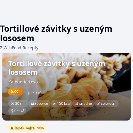
Tortillové závitky s uzeným
lososem
Z WikiFood Recepty
Tortillové závitky s uzeným
lososem
Kategorie:Losos
0.00
(0 hlasů)
⏲ 30 min
👥
30
porce
🔥 150 kcal
📊 snadné
🌿 celoroční
🌎
Česká
⚠️ lepek, vejce, ryby