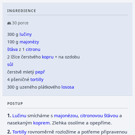
INGREDIENCE
👥 30 porce
300 g
lučiny
100 g
majonézy
šťáva
z 1
citronu
2 lžíce čerstvého
kopru
+ na ozdobu
sůl
čerstvě mletý
pepř
4 pšeničné
tortilly
300 g uzeného plátkového
lososa
POSTUP
Lučinu
smícháme s
majonézou
,
citronovou
šťávou
a
nasekaným
koprem
. Zlehka osolíme a opepříme.
Tortilly
rovnoměrně rozložíme a potřeme připravenou