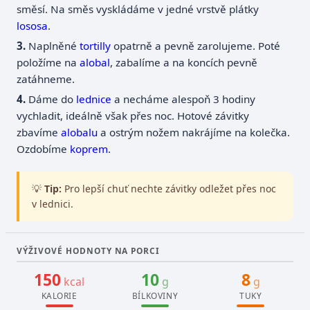
směsí. Na směs vyskládáme v jedné vrstvě plátky
lososa
.
Naplněné
tortilly
opatrně a pevně zarolujeme. Poté
položíme na
alobal
, zabalíme a na koncích pevně
zatáhneme.
Dáme do
lednice
a necháme alespoň 3 hodiny
vychladit, ideálně však přes noc. Hotové závitky
zbavíme
alobalu
a ostrým nožem nakrájíme na kolečka.
Ozdobíme
koprem
.
💡
Tip:
Pro lepší chuť nechte závitky odležet přes noc
v lednici.
VÝŽIVOVÉ HODNOTY NA PORCI
150
10
8
kcal
g
g
KALORIE
BÍLKOVINY
TUKY