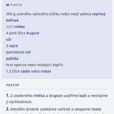
👥 4 porce
300 g uzeného vařeného bůčku nebo malý vařený
vepřový
kořínek
1/2 l
mléka
4 plné lžíce
krupice
sůl
3
vejce
petrželová
nať
pažitka
hrst opence nebo mladých kopřiv
1,5 lžíce
sádla
nebo
másla
POSTUP
Z osoleného
mléka
a
krupice
uvaříme
kaši
a necháme
ji vychladnout.
Mezitím drobně usekáme vařené a okapané
maso