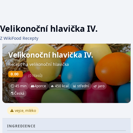
Velikonoční hlavička IV.
Z WikiFood Recepty
Velikonoční hlavička IV.
Recept na velikonoční hlavička
0.00
(0 hlasů)
⏲ 45 min
👥
4
porce
🔥 450 kcal
📊 střední
🌿 jaro
🌎
Česká
⚠️ vejce, mléko
INGREDIENCE