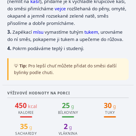
(nemlít na
kaši
!), přidáme je k vychladlé krupicové kaši,
do směsi přimícháme
vejce
rozšlehaná do pěny, omyté,
okapané a jemně rozsekané zelené natě, směs
přisolíme a dobře promícháme.
Zapékací
mísu
vymastíme tuhým
tukem
, urovnáme
do ní směs, pokapeme ji tukem a upečeme do růžova.
Pokrm podáváme teplý i studený.
💡
Tip:
Pro lepší chuť můžete přidat do směsi další
bylinky podle chuti.
VÝŽIVOVÉ HODNOTY NA PORCI
450
25
30
kcal
g
g
KALORIE
BÍLKOVINY
TUKY
35
2
g
g
SACHARIDY
VLÁKNINA