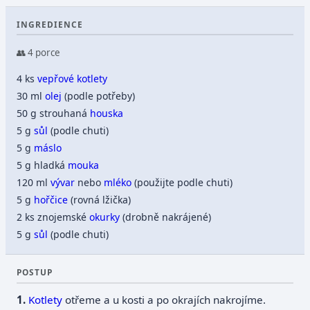
INGREDIENCE
👥 4 porce
4 ks
vepřové kotlety
30 ml
olej
(podle potřeby)
50 g strouhaná
houska
5 g
sůl
(podle chuti)
5 g
máslo
5 g hladká
mouka
120 ml
vývar
nebo
mléko
(použijte podle chuti)
5 g
hořčice
(rovná lžička)
2 ks znojemské
okurky
(drobně nakrájené)
5 g
sůl
(podle chuti)
POSTUP
Kotlety
otřeme a u kosti a po okrajích nakrojíme.