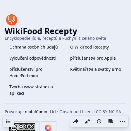
WikiFood Recepty
Encyklopedie jídla, receptů a kuchyní z celého světa
Ochrana osobních údajů
O WikiFood Recepty
Vyloučení odpovědnosti
příslušenství pro Apple
příslušenství pro
Květinářství a svatby Brno
HomePod mini
Tvorba www stránek a
aplikací
Provozuje
mobilComm Ltd
· Obsah pod licencí CC BY-NC-SA
4.0
Obsah
Share this page
More 
Zobrazení
associate