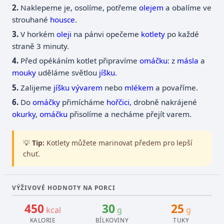
Naklepeme je, osolíme, potřeme
olejem
a obalíme ve
strouhané
housce
.
V horkém
oleji
na pánvi opečeme
kotlety
po každé
straně 3 minuty.
Před opékáním kotlet připravíme
omáčku
: z
másla
a
mouky
uděláme světlou
jíšku
.
Zalijeme
jíšku
vývarem
nebo
mlékem
a povaříme.
Do
omáčky
přimícháme
hořčici
, drobně nakrájené
okurky
,
omáčku
přisolíme a necháme přejít varem.
💡
Tip:
Kotlety můžete marinovat předem pro lepší
chuť.
VÝŽIVOVÉ HODNOTY NA PORCI
450
30
25
kcal
g
g
KALORIE
BÍLKOVINY
TUKY