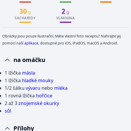
30
2
g
g
SACHARIDY
VLÁKNINA
Obrázky jsou pouze ilustrační. Máte vlastní foto receptu? Nahrajte jej
pomocí naší
aplikace
, dostupné pro iOS, iPadOS, macOS a Android.
na omáčku
1 lžička
másla
1 lžička
hladké mouky
1/2 šálku
vývaru
nebo
mléka
1 rovná lžička
hořčice
2 až 3
znojemské okurky
sůl
Přílohy