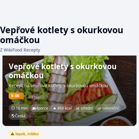
Vepřové kotlety s okurkovou
omáčkou
Z WikiFood Recepty
Vepřové kotlety s okurkovou
omáčkou
Recept na vepřové kotlety s okurkovou omáčkou
0.00
(0 hlasů)
⏲ 16 min
👥
4
porce
🔥 450 kcal
📊 střední
🌿 celoroční
🌎
Česká
⚠️ lepek, mléko