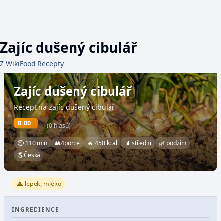
Zajíc dušený cibulář
Z WikiFood Recepty
Zajíc dušený cibulář
Recept na zajíc dušený cibulář
0.00
(0 hlasů)
⏲ 110 min
👥
4
porce
🔥 450 kcal
📊 střední
🌿 podzim
🌎
Česká
⚠️ lepek, mléko
INGREDIENCE