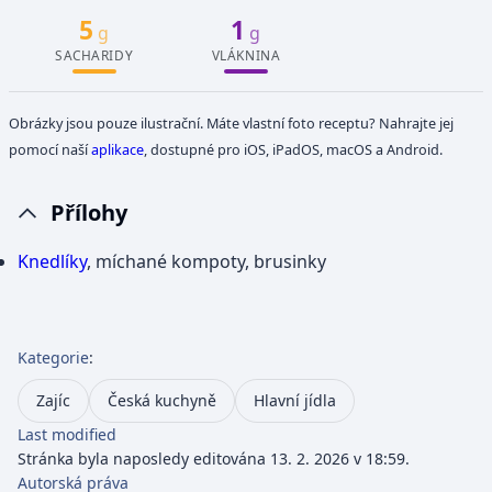
5
1
g
g
SACHARIDY
VLÁKNINA
Obrázky jsou pouze ilustrační. Máte vlastní foto receptu? Nahrajte jej
pomocí naší
aplikace
, dostupné pro iOS, iPadOS, macOS a Android.
Přílohy
Knedlíky
, míchané kompoty, brusinky
Kategorie
:
Zajíc
Česká kuchyně
Hlavní jídla
Last modified
Stránka byla naposledy editována 13. 2. 2026 v 18:59.
Autorská práva