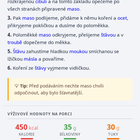
rozkrájenou
cibuli
a na tomto základu opečeme po
všech stranách připravené
maso
.
Pak
maso
podlijeme, přidáme k němu koření a
ocet
,
přikryjeme pokličkou a dusíme do poloměkka.
Poloměkké
maso
odkryjeme, přelijeme
šťávou
a v
troubě
dopečeme do měkka.
Šťávu
zahustíme hladkou
moukou
smíchanou se
lžičkou
másla
a povaříme.
Koření ze
šťávy
vyjmeme vidličkou.
💡
Tip:
Před podáváním nechte maso chvíli
odpočinout, aby bylo šťavnatější.
VÝŽIVOVÉ HODNOTY NA PORCI
450
35
30
kcal
g
g
KALORIE
BÍLKOVINY
TUKY