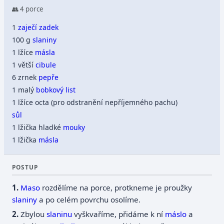
👥 4 porce
1
zaječí zadek
100 g
slaniny
1 lžíce
másla
1 větší
cibule
6 zrnek
pepře
1 malý
bobkový list
1 lžíce octa (pro odstranění nepříjemného pachu)
sůl
1 lžička hladké
mouky
1 lžička
másla
POSTUP
Maso
rozdělíme na porce, protkneme je proužky
slaniny
a po celém povrchu osolíme.
Zbylou
slaninu
vyškvaříme, přidáme k ní
máslo
a