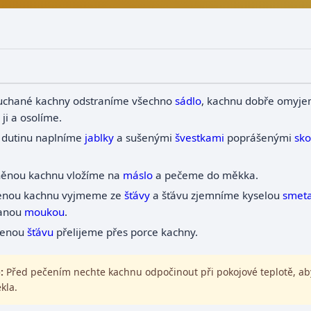
uchané kachny odstraníme všechno
sádlo
, kachnu dobře omyje
ji a osolíme.
í dutinu naplníme
jablky
a sušenými
švestkami
poprášenými
sko
ěnou kachnu vložíme na
máslo
a pečeme do měkka.
enou kachnu vyjmeme ze
šťávy
a šťávu zjemníme kyselou
smet
lanou
moukou
.
řenou
šťávu
přelijeme přes porce kachny.
:
Před pečením nechte kachnu odpočinout při pokojové teplotě, ab
kla.