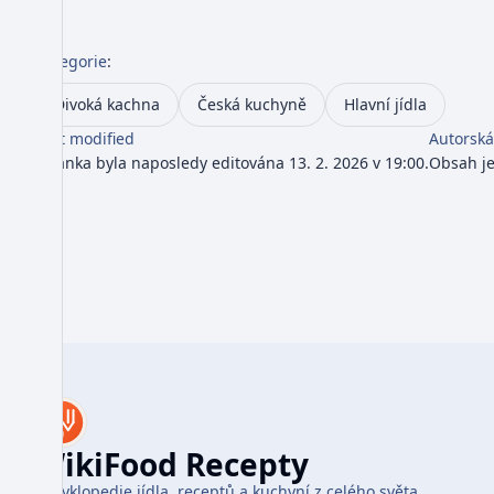
Kategorie
:
Divoká kachna
Česká kuchyně
Hlavní jídla
Last modified
Autorská
Stránka byla naposledy editována 13. 2. 2026 v 19:00.
Obsah j
WikiFood Recepty
Encyklopedie jídla, receptů a kuchyní z celého světa