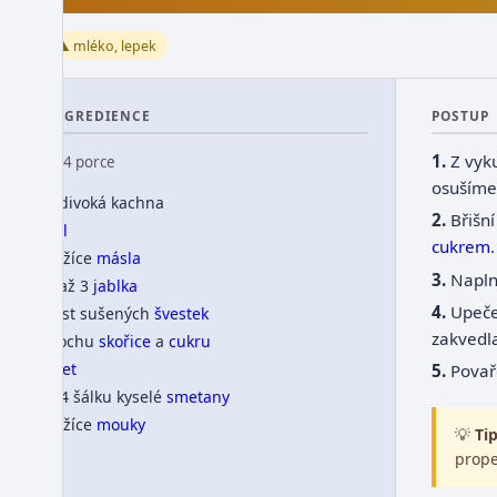
⚠️ mléko, lepek
INGREDIENCE
POSTUP
Z vyk
👥 4 porce
osušíme 
1 divoká kachna
Břišn
sůl
cukrem
.
1 lžíce
másla
Napln
2 až 3
jablka
Upeč
hrst sušených
švestek
zakved
trochu
skořice
a
cukru
ocet
Pova
3/4 šálku kyselé
smetany
1 lžíce
mouky
💡
Tip
prope