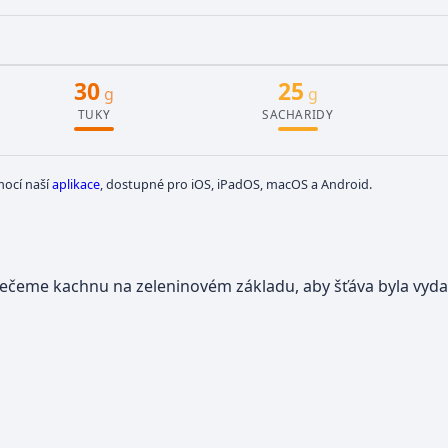
30
25
g
g
TUKY
SACHARIDY
mocí naší
aplikace
, dostupné pro iOS, iPadOS, macOS a Android.
ečeme kachnu na zeleninovém základu, aby šťáva byla vyda