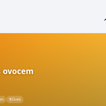
Sha
m
s ovocem
zim
🌎
Česká