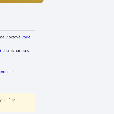
me v octové
vodě
,
řicí
smíchanou s
anou
se
y se lépe