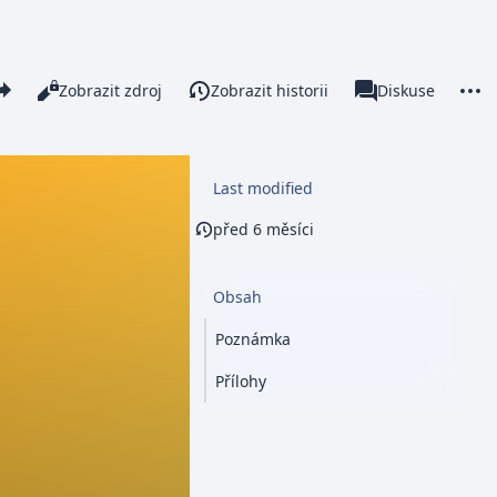
re this page
More 
Číst
Zobrazit zdroj
Zobrazit historii
Stránka
Diskuse
Zobrazení
associated-pages
Last modified
před 6 měsíci
Obsah
Poznámka
Přílohy