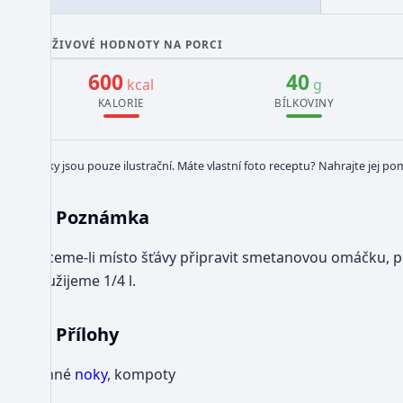
VÝŽIVOVÉ HODNOTY NA PORCI
600
40
kcal
g
KALORIE
BÍLKOVINY
Obrázky jsou pouze ilustrační. Máte vlastní foto receptu? Nahrajte jej po
Poznámka
Chceme-li místo šťávy připravit smetanovou omáčku, p
použijeme 1/4 l.
Přílohy
Jemné
noky
, kompoty