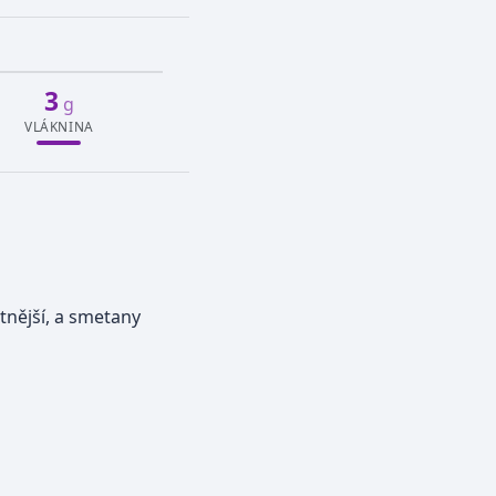
3
g
VLÁKNINA
tnější, a smetany