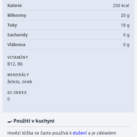
Kalorie
250 kcal
Bílkoviny
20 g
Tuky
18 g
Sacharidy
0 g
Vláknina
0 g
VITAMÍNY
B12, B6
MINERÁLY
železo, zinek
GI INDEX
0
🍳 Použití v kuchyni
Hovězí kližka se často používá k
dušení
a je základem