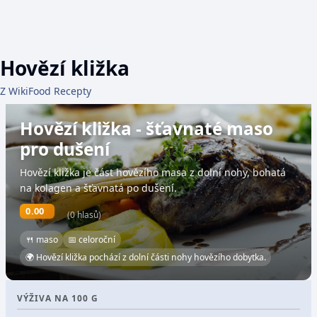
Hovězí kližka
Z WikiFood Recepty
Hovězí kližka - šťavnaté maso
pro dušení
Hovězí kližka je část hovězího masa z dolní nohy, bohatá
na kolagen a šťavnatá po dušení.
0.00
(0 hlasů)
🍴 maso
📅 celoroční
🌍 Hovězí kližka pochází z dolní části nohy hovězího dobytka.
VÝŽIVA NA 100 G