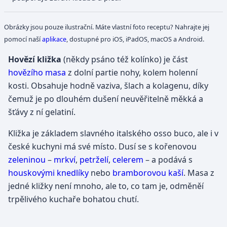
Obrázky jsou pouze ilustrační. Máte vlastní foto receptu? Nahrajte jej
pomocí naší
aplikace
, dostupné pro iOS, iPadOS, macOS a Android.
Hovězí kližka
(někdy psáno též kolínko) je část
hovězího masa
z dolní partie nohy, kolem holenní
kosti. Obsahuje hodně vaziva, šlach a kolagenu, díky
čemuž je po dlouhém dušení neuvěřitelně měkká a
šťávy z ní gelatiní.
Kližka je základem slavného italského osso buco, ale i v
české kuchyni má své místo. Dusí se s kořenovou
zeleninou
–
mrkví
,
petrželí
,
celerem
– a podává s
houskovými knedlíky
nebo
bramborovou kaší
. Masa z
jedné kližky není mnoho, ale to, co tam je, odměněí
trpělivého kuchaře bohatou chutí.