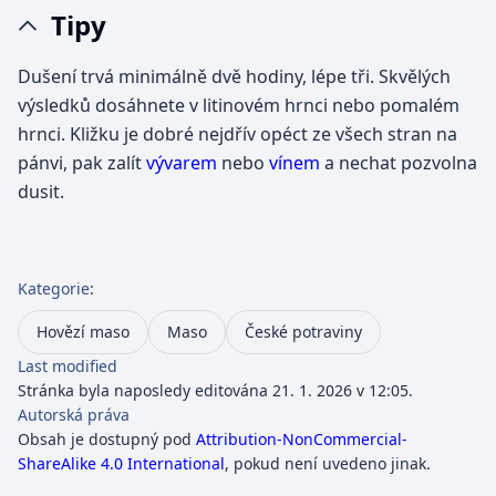
Tipy
Dušení trvá minimálně dvě hodiny, lépe tři. Skvělých
výsledků dosáhnete v litinovém hrnci nebo pomalém
hrnci. Kližku je dobré nejdřív opéct ze všech stran na
pánvi, pak zalít
vývarem
nebo
vínem
a nechat pozvolna
dusit.
Kategorie
:
Hovězí maso
Maso
České potraviny
Last modified
Stránka byla naposledy editována 21. 1. 2026 v 12:05.
Autorská práva
Obsah je dostupný pod
Attribution-NonCommercial-
ShareAlike 4.0 International
, pokud není uvedeno jinak.