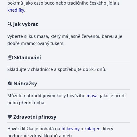
pokrmů jako osso buco nebo tradičního českého jídla s
knedlíky
.
🔍 Jak vybrat
Vyberte si kus masa, který má jasně červenou barvu a je
dobře mramorovaný tukem.
📦 Skladování
Skladujte v chladničce a spotřebujte do 3-5 dnů.
🔄 Náhražky
Můžete nahradit jinými kusy hovězího
masa
, jako je hrudí
nebo přední noha.
💚 Zdravotní přínosy
Hovězí kližka je bohatá na
bílkoviny
a
kolagen
, který
podporuje zdraví kloubů a pleti.