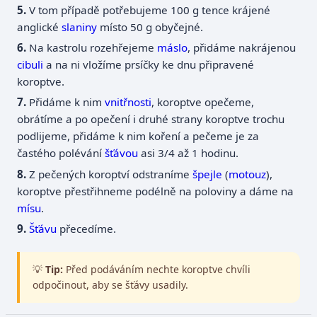
V tom případě potřebujeme 100 g tence krájené
anglické
slaniny
místo 50 g obyčejné.
Na kastrolu rozehřejeme
máslo
, přidáme nakrájenou
cibuli
a na ni vložíme prsíčky ke dnu připravené
koroptve.
Přidáme k nim
vnitřnosti
, koroptve opečeme,
obrátíme a po opečení i druhé strany koroptve trochu
podlijeme, přidáme k nim koření a pečeme je za
častého polévání
šťávou
asi 3/4 až 1 hodinu.
Z pečených koroptví odstraníme
špejle
(
motouz
),
koroptve přestřihneme podélně na poloviny a dáme na
mísu
.
Šťávu
přecedíme.
💡
Tip:
Před podáváním nechte koroptve chvíli
odpočinout, aby se šťávy usadily.