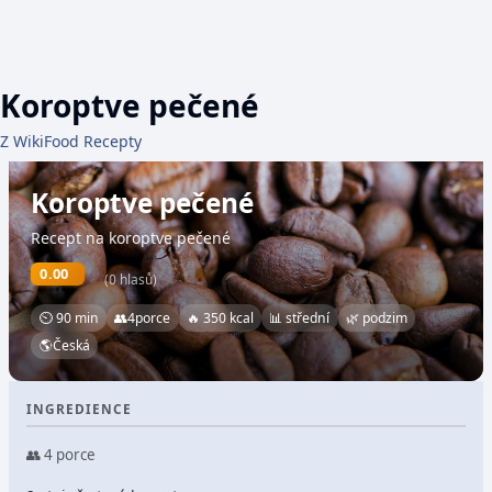
Koroptve pečené
Z WikiFood Recepty
Koroptve pečené
Recept na koroptve pečené
0.00
(0 hlasů)
⏲ 90 min
👥
4
porce
🔥 350 kcal
📊 střední
🌿 podzim
🌎
Česká
INGREDIENCE
👥 4 porce