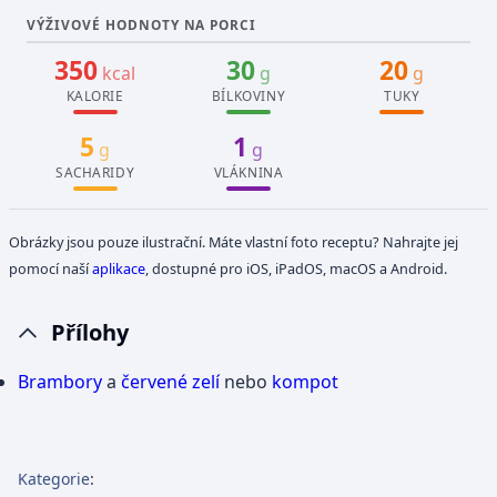
VÝŽIVOVÉ HODNOTY NA PORCI
350
30
20
kcal
g
g
KALORIE
BÍLKOVINY
TUKY
5
1
g
g
SACHARIDY
VLÁKNINA
Obrázky jsou pouze ilustrační. Máte vlastní foto receptu? Nahrajte jej
pomocí naší
aplikace
, dostupné pro iOS, iPadOS, macOS a Android.
Přílohy
Brambory
a
červené zelí
nebo
kompot
Kategorie
: