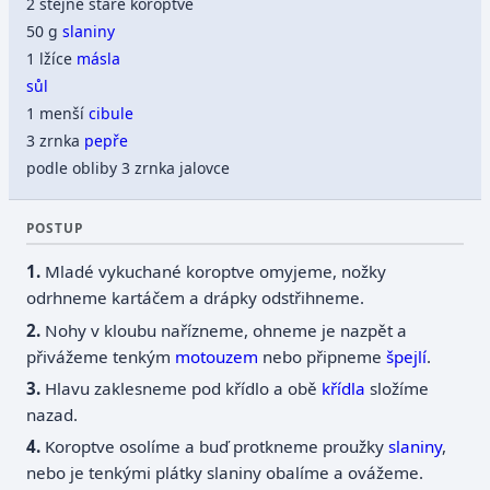
2 stejně staré koroptve
50 g
slaniny
1 lžíce
másla
sůl
1 menší
cibule
3 zrnka
pepře
podle obliby 3 zrnka jalovce
POSTUP
Mladé vykuchané koroptve omyjeme, nožky
odrhneme kartáčem a drápky odstřihneme.
Nohy v kloubu nařízneme, ohneme je nazpět a
přivážeme tenkým
motouzem
nebo připneme
špejlí
.
Hlavu zaklesneme pod křídlo a obě
křídla
složíme
nazad.
Koroptve osolíme a buď protkneme proužky
slaniny
,
nebo je tenkými plátky slaniny obalíme a ovážeme.