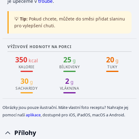
je upečeme v
troubě
.
💡
Tip:
Pokud chcete, můžete do směsi přidat slaninu
pro vylepšení chuti.
VÝŽIVOVÉ HODNOTY NA PORCI
350
25
20
kcal
g
g
KALORIE
BÍLKOVINY
TUKY
30
2
g
g
SACHARIDY
VLÁKNINA
Obrázky jsou pouze ilustrační. Máte vlastní foto receptu? Nahrajte jej
pomocí naší
aplikace
, dostupné pro iOS, iPadOS, macOS a Android.
Přílohy