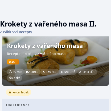
Krokety z vařeného masa II.
Z WikiFood Recepty
Krokety z vařeného masa
Recept na krokety z vařeného masa
0.00
(0 hlasů)
⏲ 30 min
👥
4
porce
🔥 350 kcal
📊 snadné
🌿 celoroční
🌎
Česká
⚠️ vejce, lepek
INGREDIENCE