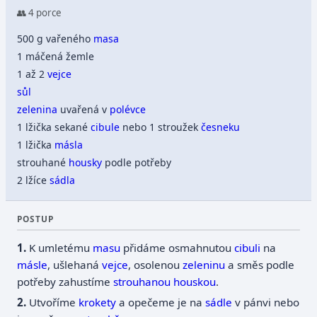
👥 4 porce
500 g vařeného
masa
1 máčená žemle
1 až 2
vejce
sůl
zelenina
uvařená v
polévce
1 lžička sekané
cibule
nebo 1 stroužek
česneku
1 lžička
másla
strouhané
housky
podle potřeby
2 lžíce
sádla
POSTUP
K umletému
masu
přidáme osmahnutou
cibuli
na
másle
, ušlehaná
vejce
, osolenou
zeleninu
a směs podle
potřeby zahustíme
strouhanou
houskou
.
Utvoříme
krokety
a opečeme je na
sádle
v pánvi nebo