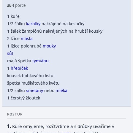
👥 4 porce
1 kuře
1/2 šálku
karotky
nakrájené na kostičky
1 šálek žampiónů nakrájených na hrubší kousky
2 lžíce
másla
1 lžíce polohrubé
mouky
sůl
malá špetka
tymiánu
1
hřebíček
kousek bobkového listu
špetka muškátového květu
1/2 šálku
smetany
nebo
mléka
1 čerstvý žloutek
POSTUP
Kuře omyjeme, rozčtvrtíme a s drůbky uvaříme v