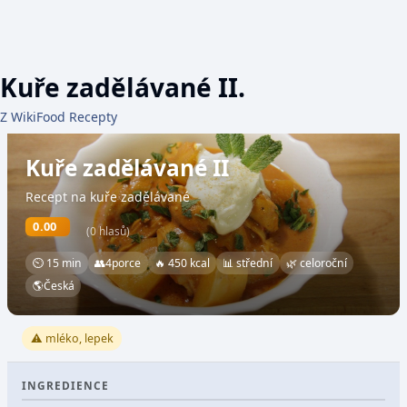
Kuře zadělávané II.
Z WikiFood Recepty
Kuře zadělávané II
Recept na kuře zadělávané
0.00
(0 hlasů)
⏲ 15 min
👥
4
porce
🔥 450 kcal
📊 střední
🌿 celoroční
🌎
Česká
⚠️ mléko, lepek
INGREDIENCE