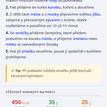
malém množství osolené
vody
do poloměkka.
Pak přidáme ke kuřeti
karotku
, koření a dovaříme.
Z větší části
másla
a z
mouky
připravíme světlou
jíšku
,
zalijeme ji přecezeným
vývarem
z kuřete, dobře
rozšleháme a povaříme asi 10 až 15 minut.
Do
omáčky
přidáme žampióny, které předem
podusíme na kousku
másla
, a přilijeme
smetanu
nebo
mléko
se zakvedlanými žloutky.
Pak již
omáčku
nevaříme, pouze ji společně s kuřetem
prohřejeme.
💡
Tip:
Při podávání můžete omáčku ještě dochutit
čerstvými bylinkami.
VÝŽIVOVÉ HODNOTY NA PORCI
450
35
25
kcal
g
g