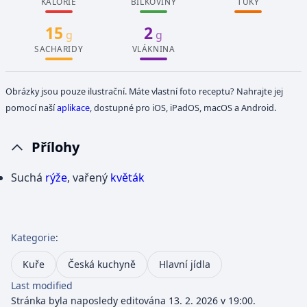
KALORIE
BÍLKOVINY
TUKY
15
2
g
g
SACHARIDY
VLÁKNINA
Obrázky jsou pouze ilustrační. Máte vlastní foto receptu? Nahrajte jej
pomocí naší
aplikace
, dostupné pro iOS, iPadOS, macOS a Android.
Přílohy
Suchá
rýže
, vařený
květák
Kategorie
:
Kuře
Česká kuchyně
Hlavní jídla
Last modified
Stránka byla naposledy editována 13. 2. 2026 v 19:00.