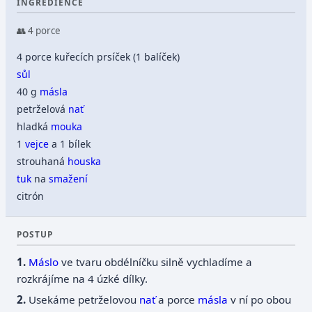
INGREDIENCE
👥 4 porce
4 porce kuřecích prsíček (1 balíček)
sůl
40 g
másla
petrželová
nať
hladká
mouka
1
vejce
a 1 bílek
strouhaná
houska
tuk
na
smažení
citrón
POSTUP
Máslo
ve tvaru obdélníčku silně vychladíme a
rozkrájíme na 4 úzké dílky.
Usekáme petrželovou
nať
a porce
másla
v ní po obou