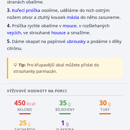
stranách obalíme.
Kuřecí prsíčka
osolíme, uděláme do nich ostrým
nožem otvor a ztuhlý kousek
másla
do něho zasuneme.
Prsíčka rychle obalíme v
mouce
, v rozšlehaných
vejcích
, ve strouhané
housce
a smažíme.
Dáme okapat na papírové
ubrousky
a podáme s dílky
citrónu.
💡
Tip:
Pro křupavější obal můžete přidat do
strouhanky parmazán.
VÝŽIVOVÉ HODNOTY NA PORCI
450
35
30
kcal
g
g
KALORIE
BÍLKOVINY
TUKY
25
1
g
g
SACHARIDY
VLÁKNINA