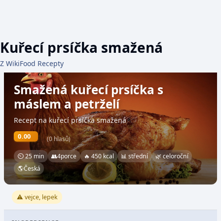
Kuřecí prsíčka smažená
Z WikiFood Recepty
Smažená kuřecí prsíčka s
máslem a petrželí
Recept na kuřecí prsíčka smažená
0.00
(0 hlasů)
⏲ 25 min
👥
4
porce
🔥 450 kcal
📊 střední
🌿 celoroční
🌎
Česká
⚠️ vejce, lepek