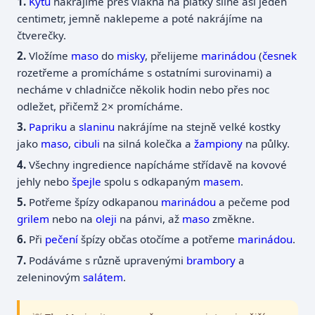
Kýtu
nakrájíme přes vlákna na plátky silné asi jeden
centimetr, jemně naklepeme a poté nakrájíme na
čtverečky.
Vložíme
maso
do
misky
, přelijeme
marinádou
(
česnek
rozetřeme a promícháme s ostatními surovinami) a
necháme v chladničce několik hodin nebo přes noc
odležet, přičemž 2× promícháme.
Papriku
a
slaninu
nakrájíme na stejně velké kostky
jako
maso
,
cibuli
na silná kolečka a
žampiony
na půlky.
Všechny ingredience napícháme střídavě na kovové
jehly nebo
špejle
spolu s odkapaným
masem
.
Potřeme špízy odkapanou
marinádou
a pečeme pod
grilem
nebo na
oleji
na pánvi, až
maso
změkne.
Při
pečení
špízy občas otočíme a potřeme
marinádou
.
Podáváme s různě upravenými
brambory
a
zeleninovým
salátem
.