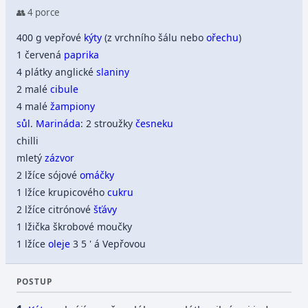
👥 4 porce
400 g vepřové
kýty
(z vrchního šálu nebo
ořechu
)
1 červená
paprika
4 plátky anglické
slaniny
2 malé
cibule
4 malé
žampiony
sůl
.
Marináda
: 2 stroužky
česneku
chilli
mletý
zázvor
2 lžíce sójové
omáčky
1 lžíce krupicového
cukru
2 lžíce citrónové
šťávy
1 lžička škrobové moučky
1 lžíce
oleje
3 5 ' á Vepřovou
POSTUP