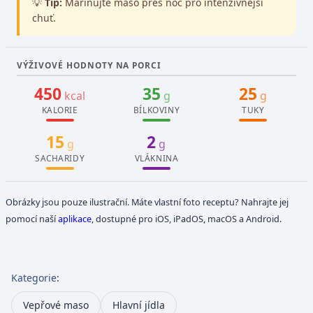
💡
Tip:
Marinujte maso přes noc pro intenzivnější
chuť.
VÝŽIVOVÉ HODNOTY NA PORCI
450
35
25
kcal
g
g
KALORIE
BÍLKOVINY
TUKY
15
2
g
g
SACHARIDY
VLÁKNINA
Obrázky jsou pouze ilustrační. Máte vlastní foto receptu? Nahrajte jej
pomocí naší
aplikace
, dostupné pro iOS, iPadOS, macOS a Android.
Kategorie
:
Vepřové maso
Hlavní jídla