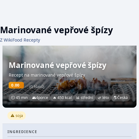
Marinované vepřové špízy
Z WikiFood Recepty
Marinované vepřové špízy
Recept na marinované vepřové špízy
0.00
(0 hlasů)
⏲ 45 min
👥
4
porce
🔥 450 kcal
📊 střední
🌿 léto
🌎
Česká
⚠️ soja
INGREDIENCE