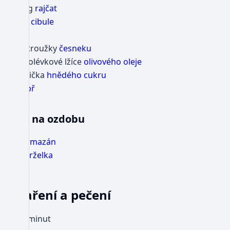
1 kg
rajčat
1/2
cibule
sůl
2 stroužky
česneku
2 polévkové lžíce
olivového oleje
1 lžička
hnědého cukru
pepř
na ozdobu
parmazán
petrželka
Vaření a pečení
60 minut