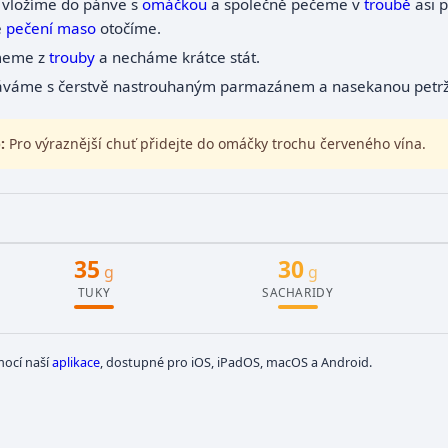
 vložíme do pánve s
omáčkou
a společně pečeme v
troubě
asi p
ě
pečení
maso
otočíme.
meme z
trouby
a necháme krátce stát.
váme s čerstvě nastrouhaným parmazánem a nasekanou petrž
:
Pro výraznější chuť přidejte do omáčky trochu červeného vína.
35
30
g
g
TUKY
SACHARIDY
mocí naší
aplikace
, dostupné pro iOS, iPadOS, macOS a Android.