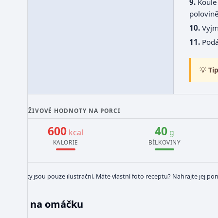
Koule
polovin
Vyj
Podá
💡
Tip
VÝŽIVOVÉ HODNOTY NA PORCI
600
40
kcal
g
KALORIE
BÍLKOVINY
Obrázky jsou pouze ilustrační. Máte vlastní foto receptu? Nahrajte jej po
na omáčku