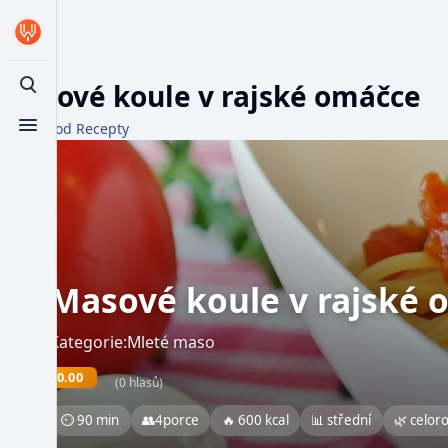
Masové koule v rajské omáčce
Toggle search
Z WikiFood Recepty
Toggle menu
Masové koule v rajské 
Kategorie:Mleté maso
0.00
(0 hlasů)
⏲ 90 min
👥
4
porce
🔥 600 kcal
📊 střední
🌿 celor