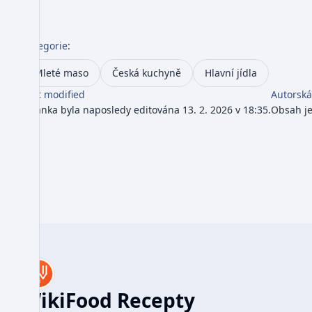
Kategorie
:
Mleté maso
Česká kuchyně
Hlavní jídla
Last modified
Autorská
Stránka byla naposledy editována 13. 2. 2026 v 18:35.
Obsah j
WikiFood Recepty