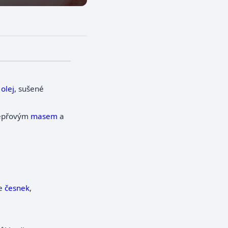
 olej
, sušené
vepřovým
masem
a
me
česnek
,