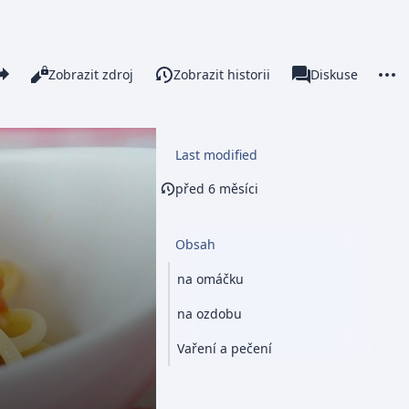
re this page
More 
Číst
Zobrazit zdroj
Zobrazit historii
Stránka
Diskuse
Zobrazení
associated-pages
Last modified
před 6 měsíci
Obsah
na omáčku
na ozdobu
Vaření a pečení