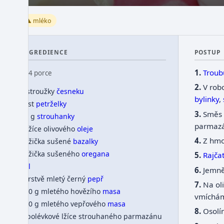
⚠️ mléko
INGREDIENCE
POSTUP
Troub
👥 4 porce
V rob
2 stroužky
česneku
bylinky
,
hrst
petrželky
Směs 
30 g
strouhanky
parmaz
2 lžíce olivového
oleje
Z hmo
1 lžička sušené
bazalky
1 lžička sušeného
oregana
Rajča
sůl
Jemně
čerstvě mletý černý
pepř
Na o
300 g mletého hovězího
masa
vmíchá
300 g mletého vepřového
masa
Osolí
2 polévkové lžíce strouhaného parmazánu