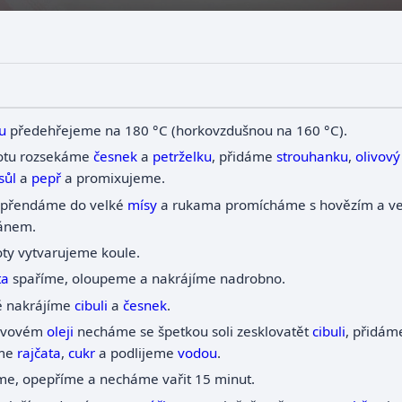
u
předehřejeme na 180 °C (horkovzdušnou na 160 °C).
otu rozsekáme
česnek
a
petrželku
, přidáme
strouhanku
,
olivový
sůl
a
pepř
a promixujeme.
přendáme do velké
mísy
a rukama promícháme s hovězím a 
ánem.
ty vytvarujeme koule.
ta
spaříme, oloupeme a nakrájíme nadrobno.
 nakrájíme
cibuli
a
česnek
.
livovém
oleji
necháme se špetkou soli zesklovatět
cibuli
, přidá
me
rajčata
,
cukr
a podlijeme
vodou
.
me, opepříme a necháme vařit 15 minut.