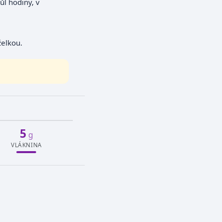
ůl hodiny, v
elkou.
5
g
VLÁKNINA