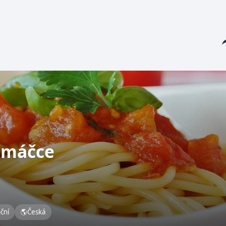
Sha
omáčce
oční
🌎
Česká