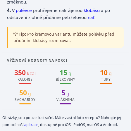
změknou.
V
polévce
prohřejeme nakrájenou
klobásu
a po
odstavení z ohně přidáme petrželovou
nať
.
💡
Tip:
Pro krémovou variantu můžete polévku před
přidáním klobásy rozmixovat.
VÝŽIVOVÉ HODNOTY NA PORCI
350
15
10
kcal
g
g
KALORIE
BÍLKOVINY
TUKY
50
5
g
g
SACHARIDY
VLÁKNINA
Obrázky jsou pouze ilustrační. Máte vlastní foto receptu? Nahrajte jej
pomocí naší
aplikace
, dostupné pro iOS, iPadOS, macOS a Android.