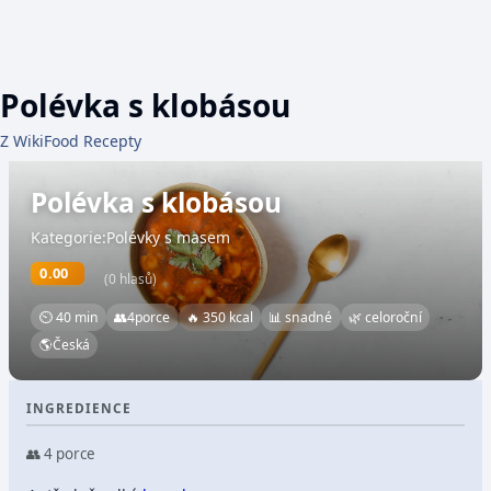
Polévka s klobásou
Z WikiFood Recepty
Polévka s klobásou
Kategorie:Polévky s masem
0.00
(0 hlasů)
⏲ 40 min
👥
4
porce
🔥 350 kcal
📊 snadné
🌿 celoroční
🌎
Česká
INGREDIENCE
👥 4 porce