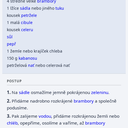
4 středně velké
brambory
1 lžíce
sádla
nebo jiného
tuku
kousek
petržele
1 malá
cibule
kousek
celeru
sůl
pepř
1 žemle nebo krajíček chleba
150 g
kabanosu
petrželová
nať
nebo celerová nať
POSTUP
Na
sádle
osmažíme jemně pokrájenou
zeleninu
.
Přidáme nadrobno rozkrájené
brambory
a společně
podusíme.
Pak zalijeme
vodou
, přidáme rozkrájenou žemli nebo
chléb
, opepříme, osolíme a vaříme, až
brambory