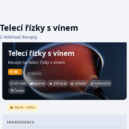
Telecí řízky s vínem
Z WikiFood Recepty
Telecí řízky s vínem
Recept na telecí řízky s vínem
0.00
(0 hlasů)
⏲ 45 min
👥
4
porce
🔥 350 kcal
📊 střední
🌿 celoroční
🌎
Česká
⚠️ lepek, mléko
INGREDIENCE