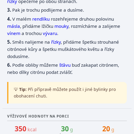
řízky
opečeme po obou stranách.
Pak je trochu podlijeme a dusíme.
V malém
rendlíku
rozehřejeme druhou polovinu
másla
, přidáme lžičku
mouky
, rozmícháme a zalijeme
vínem
a trochou
vývaru
.
Směs nalijeme na
řízky
, přidáme špetku strouhané
citrónové kůry a špetku muškátového květu a řízky
dodusíme.
Podle obliby můžeme
šťávu
buď zakapat citrónem,
nebo dílky citrónu podat zvlášť.
💡
Tip:
Při přípravě můžete použít i jiné bylinky pro
obohacení chuti.
VÝŽIVOVÉ HODNOTY NA PORCI
350
30
20
kcal
g
g