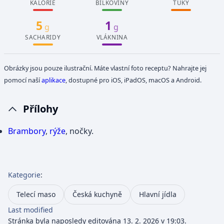
KALORIE
BÍLKOVINY
TUKY
5
1
g
g
SACHARIDY
VLÁKNINA
Obrázky jsou pouze ilustrační. Máte vlastní foto receptu? Nahrajte jej
pomocí naší
aplikace
, dostupné pro iOS, iPadOS, macOS a Android.
Přílohy
Brambory
,
rýže
, nočky.
Kategorie
:
Telecí maso
Česká kuchyně
Hlavní jídla
Last modified
Stránka byla naposledy editována 13. 2. 2026 v 19:03.