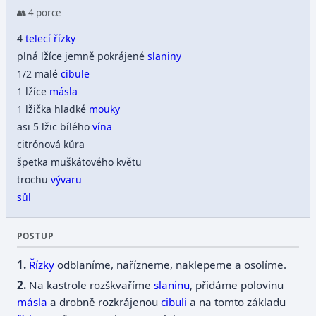
👥 4 porce
4
telecí řízky
plná lžíce jemně pokrájené
slaniny
1/2 malé
cibule
1 lžíce
másla
1 lžička hladké
mouky
asi 5 lžic bílého
vína
citrónová kůra
špetka muškátového květu
trochu
vývaru
sůl
POSTUP
Řízky
odblaníme, nařízneme, naklepeme a osolíme.
Na kastrole rozškvaříme
slaninu
, přidáme polovinu
másla
a drobně rozkrájenou
cibuli
a na tomto základu