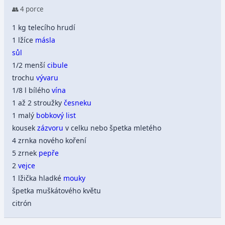
👥 4 porce
1 kg telecího hrudí
1 lžíce
másla
sůl
1/2 menší
cibule
trochu
vývaru
1/8 l bílého
vína
1 až 2 stroužky
česneku
1 malý
bobkový list
kousek
zázvoru
v celku nebo špetka mletého
4 zrnka nového koření
5 zrnek
pepře
2
vejce
1 lžička hladké
mouky
špetka muškátového květu
citrón