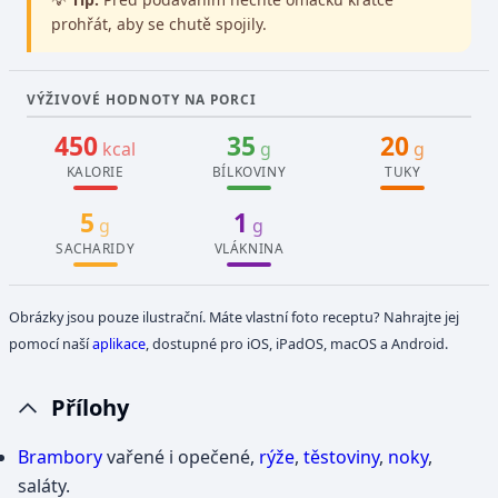
prohřát, aby se chutě spojily.
VÝŽIVOVÉ HODNOTY NA PORCI
450
35
20
kcal
g
g
KALORIE
BÍLKOVINY
TUKY
5
1
g
g
SACHARIDY
VLÁKNINA
Obrázky jsou pouze ilustrační. Máte vlastní foto receptu? Nahrajte jej
pomocí naší
aplikace
, dostupné pro iOS, iPadOS, macOS a Android.
Přílohy
Brambory
vařené i opečené,
rýže
,
těstoviny
,
noky
,
saláty.