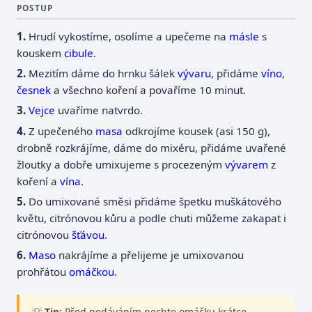
POSTUP
Hrudí vykostíme, osolíme a upečeme na
másle
s
kouskem
cibule
.
Mezitím dáme do hrnku šálek
vývaru
, přidáme
víno
,
česnek
a všechno koření a povaříme 10 minut.
Vejce
uvaříme natvrdo.
Z upečeného
masa
odkrojíme kousek (asi 150 g),
drobně rozkrájíme, dáme do mixéru, přidáme uvařené
žloutky a dobře umixujeme s procezeným
vývarem
z
koření a
vína
.
Do umixované směsi přidáme špetku muškátového
květu, citrónovou kůru a podle chuti můžeme zakapat i
citrónovou
šťávou
.
Maso
nakrájíme a přelijeme je umixovanou
prohřátou
omáčkou
.
💡
Tip:
Před podáváním nechte omáčku krátce