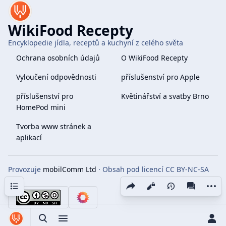
WikiFood Recepty
Encyklopedie jídla, receptů a kuchyní z celého světa
Ochrana osobních údajů
O WikiFood Recepty
Vyloučení odpovědnosti
příslušenství pro Apple
příslušenství pro
Květinářství a svatby Brno
HomePod mini
Tvorba www stránek a
aplikací
Provozuje
mobilComm Ltd
· Obsah pod licencí CC BY-NC-SA
4.0
Obsah
Share this page
More 
Zobrazení
associate
Toggle search
Toggle menu
Toggle p
Tog