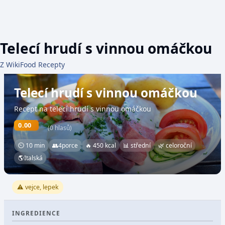
Telecí hrudí s vinnou omáčkou
Z WikiFood Recepty
Telecí hrudí s vinnou omáčkou
Recept na telecí hrudí s vinnou omáčkou
0.00
(0 hlasů)
⏲ 10 min
👥
4
porce
🔥 450 kcal
📊 střední
🌿 celoroční
🌎
Italská
⚠️ vejce, lepek
INGREDIENCE