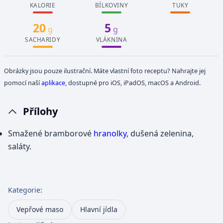
KALORIE
BÍLKOVINY
TUKY
20
5
g
g
SACHARIDY
VLÁKNINA
Obrázky jsou pouze ilustrační. Máte vlastní foto receptu? Nahrajte jej
pomocí naší
aplikace
, dostupné pro iOS, iPadOS, macOS a Android.
Přílohy
Smažené bramborové
hranolky
, dušená zelenina,
saláty.
Kategorie
:
Vepřové maso
Hlavní jídla