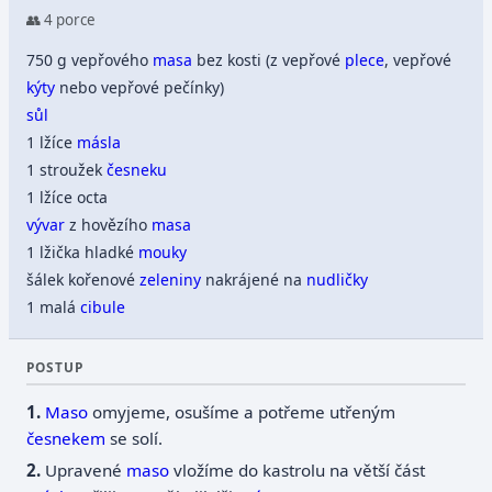
👥 4 porce
750 g vepřového
masa
bez kosti (z vepřové
plece
, vepřové
kýty
nebo vepřové pečínky)
sůl
1 lžíce
másla
1 stroužek
česneku
1 lžíce octa
vývar
z hovězího
masa
1 lžička hladké
mouky
šálek kořenové
zeleniny
nakrájené na
nudličky
1 malá
cibule
POSTUP
Maso
omyjeme, osušíme a potřeme utřeným
česnekem
se solí.
Upravené
maso
vložíme do kastrolu na větší část