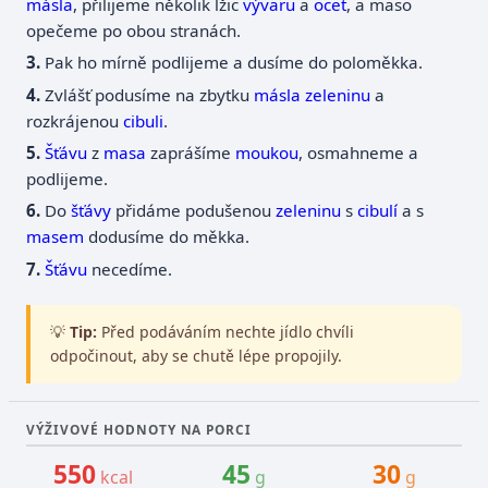
másla
, přilijeme několik lžic
vývaru
a
ocet
, a maso
opečeme po obou stranách.
Pak ho mírně podlijeme a dusíme do poloměkka.
Zvlášť podusíme na zbytku
másla
zeleninu
a
rozkrájenou
cibuli
.
Šťávu
z
masa
zaprášíme
moukou
, osmahneme a
podlijeme.
Do
šťávy
přidáme podušenou
zeleninu
s
cibulí
a s
masem
dodusíme do měkka.
Šťávu
necedíme.
💡
Tip:
Před podáváním nechte jídlo chvíli
odpočinout, aby se chutě lépe propojily.
VÝŽIVOVÉ HODNOTY NA PORCI
550
45
30
kcal
g
g