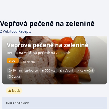
Vepřová pečeně na zelenině
Z WikiFood Recepty
Vepřová pečeně na zelenině
Recept na vepřová pečeně na zelenině
0.00
(0 hlasů)
⏲ 80 min
👥
4
porce
🔥 550 kcal
📊 střední
🌿 celoroční
🌎
Česká
⚠️ lepek
INGREDIENCE