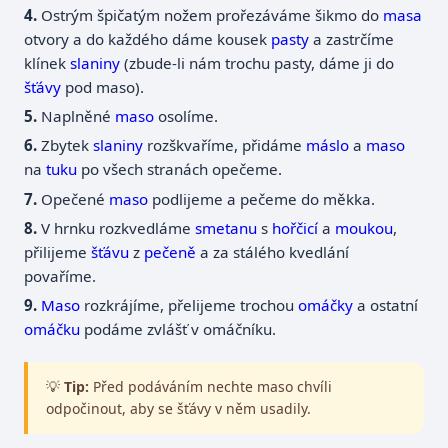
Ostrým špičatým nožem prořezáváme šikmo do
masa
otvory a do každého dáme kousek
pasty
a zastrčíme
klínek
slaniny
(zbude-li nám trochu pasty, dáme ji do
šťávy
pod maso).
Naplněné
maso
osolíme.
Zbytek
slaniny
rozškvaříme, přidáme
máslo
a
maso
na
tuku
po všech stranách opečeme.
Opečené
maso
podlijeme a pečeme do měkka.
V hrnku rozkvedláme
smetanu
s
hořčicí
a
moukou
,
přilijeme
šťávu
z
pečeně
a za stálého kvedlání
povaříme.
Maso
rozkrájíme, přelijeme trochou
omáčky
a ostatní
omáčku
podáme zvlášť v omáčníku.
💡
Tip:
Před podáváním nechte maso chvíli
odpočinout, aby se šťávy v něm usadily.