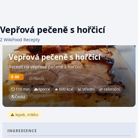
Vepřová pečeně s hořčicí
Z WikiFood Recepty
Vepřová pečeně s hořčicí
Recept na vepřová pečeně s hořčicí
0.00
(0 hlasů)
⏲ 110 min
👥
4
porce
🔥 600 kcal
📊 střední
🌿 celoroční
🌎
Česká
⚠️ lepek, mléko
INGREDIENCE