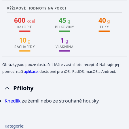
VÝŽIVOVÉ HODNOTY NA PORCI
600
45
40
kcal
g
g
KALORIE
BÍLKOVINY
TUKY
10
1
g
g
SACHARIDY
VLÁKNINA
Obrázky jsou pouze ilustrační. Máte vlastní foto receptu? Nahrajte jej
pomocí naší
aplikace
, dostupné pro iOS, iPadOS, macOS a Android.
Přílohy
Knedlík
ze žemlí nebo ze strouhané housky.
Kategorie
: