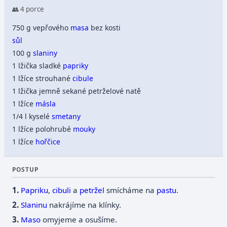
👥 4 porce
750 g vepřového
masa
bez kosti
sůl
100 g
slaniny
1 lžička sladké
papriky
1 lžíce strouhané
cibule
1 lžička jemně sekané petrželové natě
1 lžíce
másla
1/4 l kyselé
smetany
1 lžíce polohrubé
mouky
1 lžíce
hořčice
POSTUP
Papriku
,
cibuli
a
petržel
smícháme na
pastu
.
Slaninu
nakrájíme na klínky.
Maso
omyjeme a osušíme.