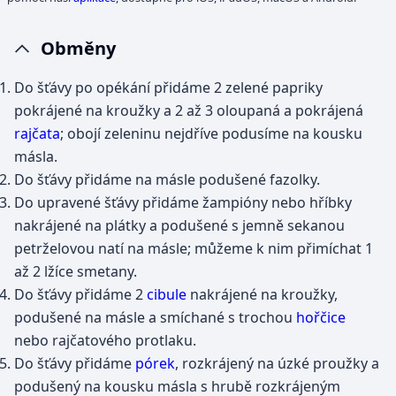
Obměny
Do šťávy po opékání přidáme 2 zelené papriky
pokrájené na kroužky a 2 až 3 oloupaná a pokrájená
rajčata
; obojí zeleninu nejdříve podusíme na kousku
másla.
Do šťávy přidáme na másle podušené fazolky.
Do upravené šťávy přidáme žampióny nebo hříbky
nakrájené na plátky a podušené s jemně sekanou
petrželovou natí na másle; můžeme k nim přimíchat 1
až 2 lžíce smetany.
Do šťávy přidáme 2
cibule
nakrájené na kroužky,
podušené na másle a smíchané s trochou
hořčice
nebo rajčatového protlaku.
Do šťávy přidáme
pórek
, rozkrájený na úzké proužky a
podušený na kousku másla s hrubě rozkrájeným