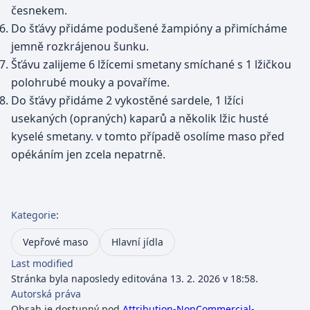
česnekem.
Do šťávy přidáme podušené žampióny a přimícháme
jemně rozkrájenou šunku.
Šťávu zalijeme 6 lžícemi smetany smíchané s 1 lžičkou
polohrubé mouky a povaříme.
Do šťávy přidáme 2 vykostěné sardele, 1 lžíci
usekaných (opraných) kaparů a několik lžic husté
kyselé smetany. v tomto případě osolíme maso před
opékáním jen zcela nepatrně.
Kategorie
:
Vepřové maso
Hlavní jídla
Last modified
Stránka byla naposledy editována 13. 2. 2026 v 18:58.
Autorská práva
Obsah je dostupný pod
Attribution-NonCommercial-