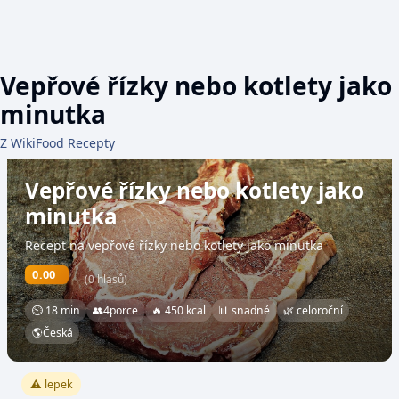
Vepřové řízky nebo kotlety jako
minutka
Z WikiFood Recepty
Vepřové řízky nebo kotlety jako
minutka
Recept na vepřové řízky nebo kotlety jako minutka
0.00
(0 hlasů)
⏲ 18 min
👥
4
porce
🔥 450 kcal
📊 snadné
🌿 celoroční
🌎
Česká
⚠️ lepek