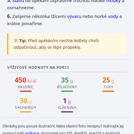
Šťávu
od opékání zaprášíme trochou hladké
mouky
a
osmahneme.
Zalijeme několika lžícemi
vývaru
nebo horké
vody
a
krátce povaříme.
💡
Tip:
Před opékáním nechte kotlety chvíli
odpočinout, aby se lépe propekly.
VÝŽIVOVÉ HODNOTY NA PORCI
450
35
25
kcal
g
g
KALORIE
BÍLKOVINY
TUKY
30
1
g
g
SACHARIDY
VLÁKNINA
Obrázky jsou pouze ilustrační. Máte vlastní foto receptu? Nahrajte jej
pomocí naší
aplikace
, dostupné pro iOS, iPadOS, macOS a Android.