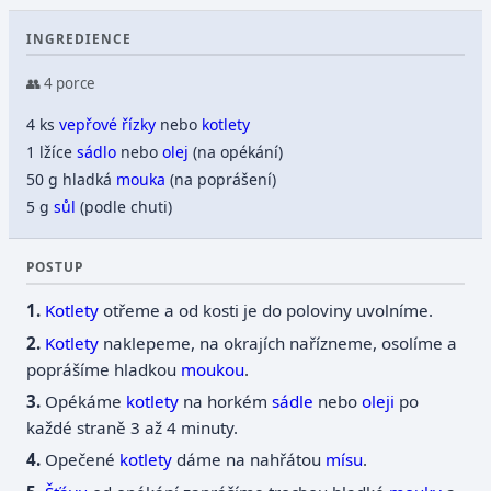
INGREDIENCE
👥 4 porce
4 ks
vepřové řízky
nebo
kotlety
1 lžíce
sádlo
nebo
olej
(na opékání)
50 g hladká
mouka
(na poprášení)
5 g
sůl
(podle chuti)
POSTUP
Kotlety
otřeme a od kosti je do poloviny uvolníme.
Kotlety
naklepeme, na okrajích nařízneme, osolíme a
poprášíme hladkou
moukou
.
Opékáme
kotlety
na horkém
sádle
nebo
oleji
po
každé straně 3 až 4 minuty.
Opečené
kotlety
dáme na nahřátou
mísu
.