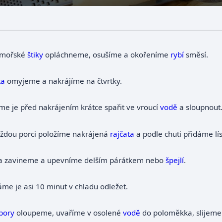
z mořské
štiky
opláchneme, osušíme a okořeníme
rybí
směsí.
ta
omyjeme a nakrájíme na čtvrtky.
e je před nakrájením krátce spařit ve vroucí
vodě
a sloupnout
ždou porci položíme nakrájená
rajčata
a podle chuti přidáme lí
ka zavineme a upevníme delším párátkem nebo
špejlí
.
me je asi 10 minut v chladu odležet.
bory
oloupeme, uvaříme v osolené
vodě
do poloměkka, slijeme