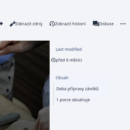
re this page
More 
Číst
Zobrazit zdroj
Zobrazit historii
Stránka
Diskuse
Zobrazení
associated-pages
Last modified
před 6 měsíci
Obsah
Doba přípravy závitků
1 porce obsahuje