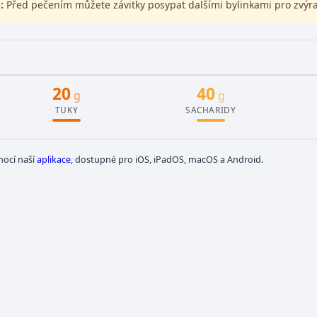
:
Před pečením můžete závitky posypat dalšími bylinkami pro zvýra
20
40
g
g
TUKY
SACHARIDY
mocí naší
aplikace
, dostupné pro iOS, iPadOS, macOS a Android.