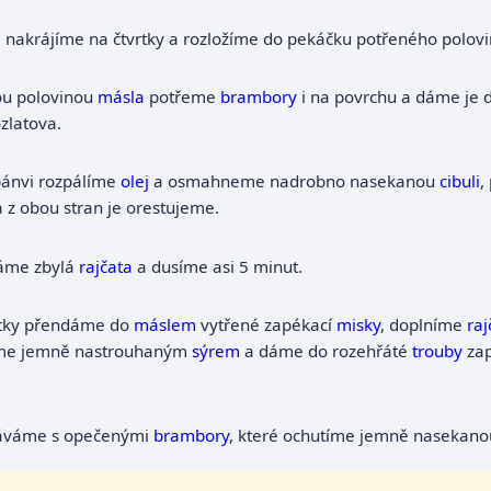
e nakrájíme na čtvrtky a rozložíme do pekáčku potřeného polov
u polovinou
másla
potřeme
brambory
i na povrchu a dáme je 
zlatova.
ánvi rozpálíme
olej
a osmahneme nadrobno nasekanou
cibuli
,
a z obou stran je orestujeme.
áme zbylá
rajčata
a dusíme asi 5 minut.
tky přendáme do
máslem
vytřené zapékací
misky
, doplníme
raj
me jemně nastrouhaným
sýrem
a dáme do rozehřáté
trouby
zap
áváme s opečenými
brambory
, které ochutíme jemně nasekan