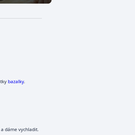
.
stky
bazalky
.
 a dáme vychladit.