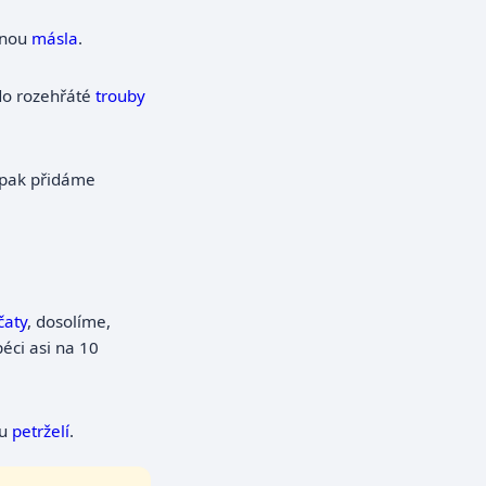
inou
másla
.
do rozehřáté
trouby
 pak přidáme
čaty
, dosolíme,
éci asi na 10
ou
petrželí
.