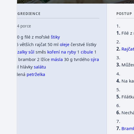
INGREDIENCE
POSTUP
1.
👥 4 porce
Filé 
700 g filé z mořské
štiky
2.
4-5 větších rajčat 50 ml
oleje
čerstvé lístky
Rajča
bazalky
sůl
směs
koření na ryby
1
cibule
1
3.
kg brambor 2 lžíce
másla
30 g tvrdého
sýra
Můžem
půl hlávky
salátu
4.
zelená
petrželka
Na ka
5.
Filát
6.
Nechá
7.
Bram