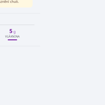
znění chuti.
5
g
VLÁKNINA