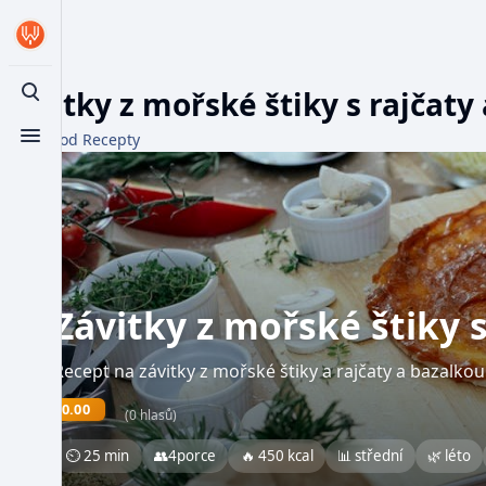
Závitky z mořské štiky s rajčaty
Toggle search
Z WikiFood Recepty
Toggle menu
Závitky z mořské štiky s
Recept na závitky z mořské štiky a rajčaty a bazalkou
0.00
(0 hlasů)
⏲ 25 min
👥
4
porce
🔥 450 kcal
📊 střední
🌿 léto