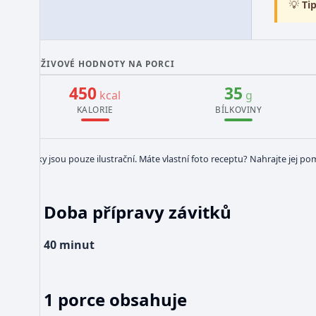
💡
Tip
VÝŽIVOVÉ HODNOTY NA PORCI
450
35
kcal
g
KALORIE
BÍLKOVINY
Obrázky jsou pouze ilustrační. Máte vlastní foto receptu? Nahrajte jej po
Doba přípravy závitků
cca 40 minut
1 porce obsahuje