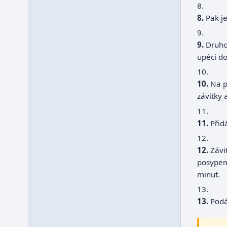
8.
Pak j
9.
Druho
upéci do
10.
Na p
závitky 
11.
Přid
12.
Závi
posype
minut.
13.
Pod