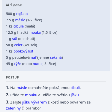
👥 4 porce
500 g
rajčata
7.5 g
máslo
(1/2 lžíce)
1 ks
cibule
(malá)
12.5 g hladká
mouka
(1,5 lžíce)
1 g
sůl
(dle chuti)
50 g
celer
(kousek)
1 ks
bobkový list
5 g petrželová
nať
(jemně
sekaná
)
45 g
rýže
(nebo
nudle
, 3 lžíce)
POSTUP
Na
másle
osmahněte pokrájenou
cibuli
.
Přidejte
mouku
a udělejte světlou
jíšku
.
Zalijte
jíšku
vývarem
z kostí nebo odvarem ze
zeleniny
či brambor.