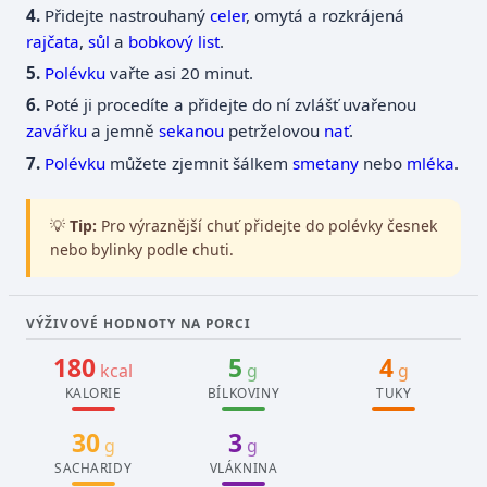
Přidejte nastrouhaný
celer
, omytá a rozkrájená
rajčata
,
sůl
a
bobkový list
.
Polévku
vařte asi 20 minut.
Poté ji procedíte a přidejte do ní zvlášť uvařenou
zavářku
a jemně
sekanou
petrželovou
nať
.
Polévku
můžete zjemnit šálkem
smetany
nebo
mléka
.
💡
Tip:
Pro výraznější chuť přidejte do polévky česnek
nebo bylinky podle chuti.
VÝŽIVOVÉ HODNOTY NA PORCI
180
5
4
kcal
g
g
KALORIE
BÍLKOVINY
TUKY
30
3
g
g
SACHARIDY
VLÁKNINA