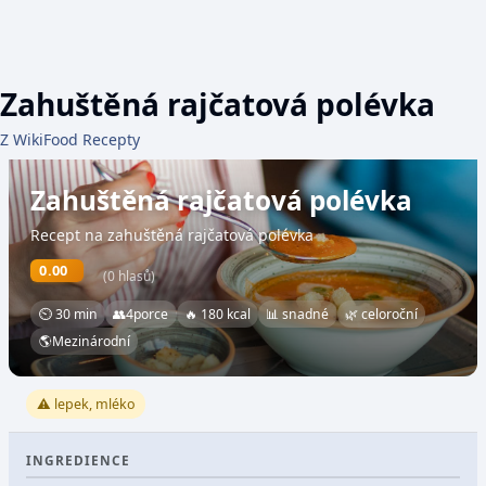
Zahuštěná rajčatová polévka
Z WikiFood Recepty
Zahuštěná rajčatová polévka
Recept na zahuštěná rajčatová polévka
0.00
(0 hlasů)
⏲ 30 min
👥
4
porce
🔥 180 kcal
📊 snadné
🌿 celoroční
🌎
Mezinárodní
⚠️ lepek, mléko
INGREDIENCE