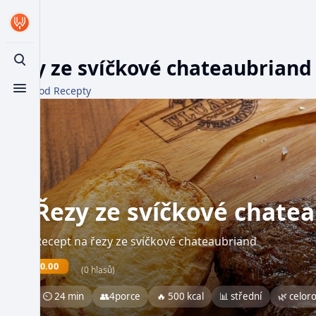
Řezy ze svíčkové chateaubriand
Toggle search
Z WikiFood Recepty
Toggle menu
Řezy ze svíčkové chate
Recept na řezy ze svíčkové chateaubriand
0.00
(0 hlasů)
⏲ 24 min
👥
4
porce
🔥 500 kcal
📊 střední
🌿 celor