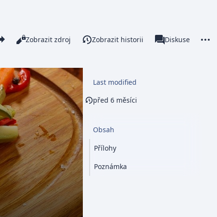
re this page
More 
Číst
Zobrazit zdroj
Zobrazit historii
Stránka
Diskuse
Zobrazení
associated-pages
Last modified
před 6 měsíci
Obsah
Přílohy
Poznámka