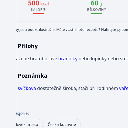
500
60
kcal
g
KALORIE
BÍLKOVINY
Obrázky jsou pouze ilustrační. Máte vlastní foto receptu? Nahrajte jej po
Přílohy
Smažené bramborové
hranolky
nebo lupínky nebo sma
Poznámka
Je-li
svíčková
dostatečně široká, stačí při rodinném
vař
Kategorie
:
Hovězí maso
Česká kuchyně