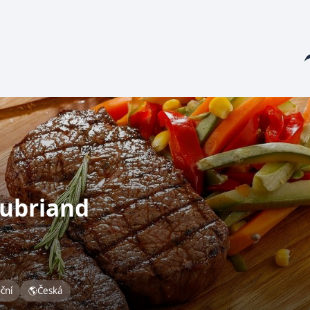
Sha
aubriand
oční
🌎
Česká