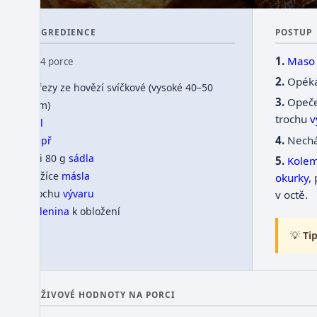
INGREDIENCE
POSTUP
Maso
👥 4 porce
Opéká
4 řezy ze hovězí svíčkové (vysoké 40–50
Opeče
mm)
trochu
v
sůl
Nechá
pepř
asi 80 g
sádla
Kole
1 lžíce
másla
okurky
,
trochu
vývaru
v octě.
zelenina
k obložení
💡
Tip
VÝŽIVOVÉ HODNOTY NA PORCI