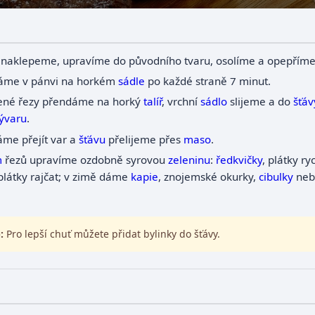
naklepeme, upravíme do původního tvaru, osolíme a opepříme
me v pánvi na horkém
sádle
po každé straně 7 minut.
né řezy přendáme na horký
talíř
, vrchní
sádlo
slijeme a do
šťáv
ývaru
.
me přejít var a
šťávu
přelijeme přes
maso
.
m
řezů upravíme ozdobně syrovou
zeleninu
:
ředkvičky
, plátky r
 plátky rajčat; v zimě dáme
kapie
, znojemské okurky,
cibulky
ne
:
Pro lepší chuť můžete přidat bylinky do šťávy.