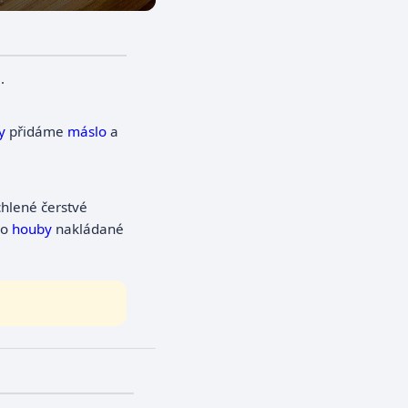
.
y
přidáme
máslo
a
ychlené čerstvé
bo
houby
nakládané