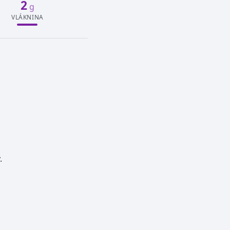
2
g
VLÁKNINA
.