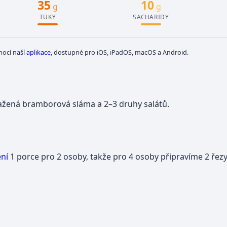
35
10
g
g
TUKY
SACHARIDY
mocí naší
aplikace
, dostupné pro iOS, iPadOS, macOS a Android.
žená bramborová sláma a 2–3 druhy salátů.
ení
1 porce pro 2 osoby, takže pro 4 osoby připravíme 2 řezy