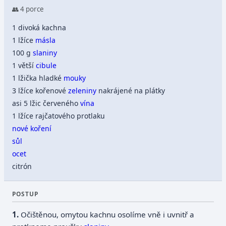
👥 4 porce
1 divoká kachna
1 lžíce
másla
100 g
slaniny
1 větší
cibule
1 lžička hladké
mouky
3 lžíce kořenové
zeleniny
nakrájené na plátky
asi 5 lžic červeného
vína
1 lžíce rajčatového protlaku
nové koření
sůl
ocet
citrón
POSTUP
Očištěnou, omytou kachnu osolíme vně i uvnitř a