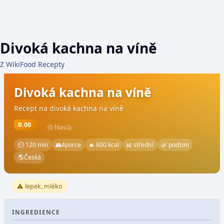
Divoká kachna na víně
Z WikiFood Recepty
Divoká kachna na víně
Recept na divoká kachna na víně
0.00
(0 hlasů)
⏲ 120 min
👥
4
porce
🔥 600 kcal
📊 střední
🌿 podzim
🌎
Česká
⚠️ lepek, mléko
INGREDIENCE