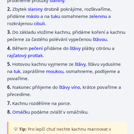
protkneme proužky
slaniny
.
Zbytek
slaniny
drobně pokrájíme, rozškvaříme,
přidáme
máslo
a na
tuku
osmahneme
zeleninu
a
rozkrájenou
cibuli
.
Do základu vložíme kachnu, přidáme koření a kachnu
pečeme za častého polévání vypečenou
šťávou
.
Během
pečení
přidáme do
šťávy
plátky citrónu a
rajčatový protlak
.
Hotovou kachnu vyjmeme ze
šťávy
, šťávu vydusíme
na
tuk
, zaprášíme
moukou
, osmahneme, podlijeme a
povaříme.
Nakonec přilijeme do
šťávy
víno
, krátce povaříme a
přecedíme.
Kachnu rozdělíme na porce.
Omáčku
podáme zvlášť v omáčníku.
💡
Tip:
Pro lepší chuť nechte kachnu marinovat v