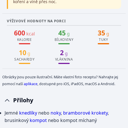
koření a víně přes noc.
VÝŽIVOVÉ HODNOTY NA PORCI
600
45
35
kcal
g
g
KALORIE
BÍLKOVINY
TUKY
10
2
g
g
SACHARIDY
VLÁKNINA
Obrázky jsou pouze ilustrační. Máte vlastní foto receptu? Nahrajte jej
pomocí naší
aplikace
, dostupné pro iOS, iPadOS, macOS a Android.
Přílohy
Jemné
knedlíky
nebo
noky
,
bramborové krokety
,
brusinkový
kompot
nebo kompot míchaný