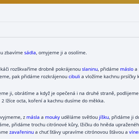
nu zbavíme
sádla
, omyjeme ji a osolíme.
káči rozškvaříme drobně pokrájenou
slaninu
, přidáme
máslo
a
me, pak přidáme rozkrájenou
cibuli
a vložíme kachnu prsíčky 
me ji, obrátíme a když je opečená i na druhé straně, podlijeme
2 lžíce octa, koření a kachnu dusíme do měkka.
i vyjmeme, z
másla
a
mouky
uděláme světlou
jíšku
, přidáme ji 
áme, přidáme trochu citrónové kůry, lžičku do hněda upražené
háme
zavařeninu
a chuť šťávy upravíme citrónovou šťávou a
vín