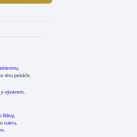
zeleninu
,
ke dnu pekáče.
 ji
vývarem
,
do
šťávy
,
ho
cukru
,
em
.