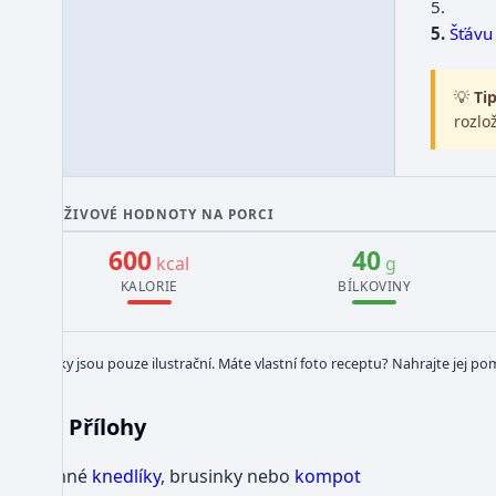
5.
Šťávu
💡
Tip
rozlož
VÝŽIVOVÉ HODNOTY NA PORCI
600
40
kcal
g
KALORIE
BÍLKOVINY
Obrázky jsou pouze ilustrační. Máte vlastní foto receptu? Nahrajte jej po
Přílohy
Jemné
knedlíky
, brusinky nebo
kompot