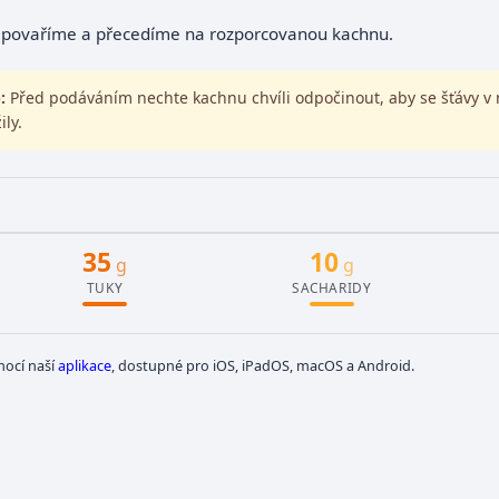
povaříme a přecedíme na rozporcovanou kachnu.
:
Před podáváním nechte kachnu chvíli odpočinout, aby se šťávy v
ily.
35
10
g
g
TUKY
SACHARIDY
mocí naší
aplikace
, dostupné pro iOS, iPadOS, macOS a Android.