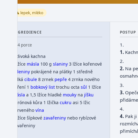
⚠️ lepek, mléko
INGREDIENCE
POSTUP
1.
👥 4 porce
Kach
1 divoká kachna
2.
1 lžíce
másla
100 g
slaniny
3 lžíce kořenové
Na pe
zeleniny
pokrájené na plátky 1 středně
osmahne
velká
cibule
8 zrnek
pepře
4 zrnka nového
3.
koření 1
bobkový list
trochu octa
sůl
1 lžíce
Opeče
másla
a 1,5 lžíce hladké
mouky
na
jíšku
přidáme 
citrónová kůra 1 lžička
cukru
asi 5 lžic
4.
červeného
vína
Pak j
1 lžíce šípkové
zavařeniny
nebo rybízové
rozmích
zavařeniny
přimíc