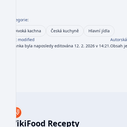
Kategorie
:
Divoká kachna
Česká kuchyně
Hlavní jídla
Last modified
Autorská
Stránka byla naposledy editována 12. 2. 2026 v 14:21.
Obsah j
WikiFood Recepty