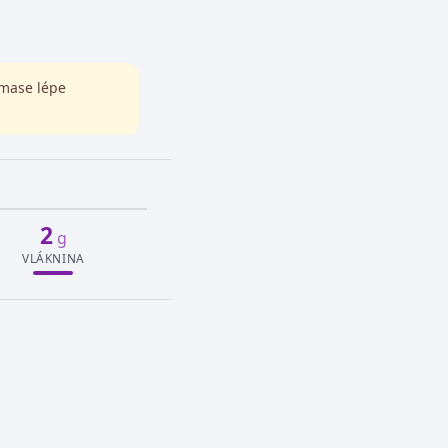
 mase lépe
2
g
VLÁKNINA