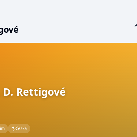
Sha
igové
 D. Rettigové
zim
🌎
Česká