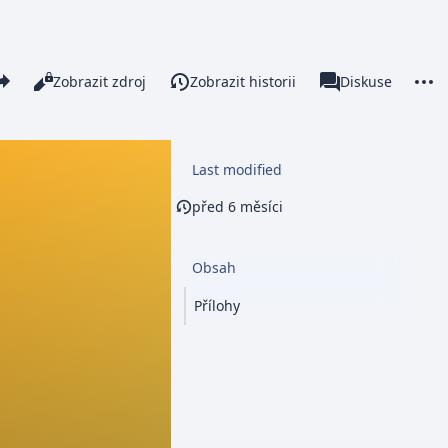
re this page
More 
Číst
Zobrazit zdroj
Zobrazit historii
Stránka
Diskuse
Zobrazení
associated-pages
Last modified
před 6 měsíci
Obsah
Přílohy