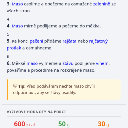
Maso
osolíme a opečeme na osmažené
zelenině
ze
všech stran.
4.
Maso
mírně podlijeme a pečeme do měkka.
5.
Ke konci
pečení
přidáme
rajčata
nebo
rajčatový
protlak
a osmahneme.
6.
Měkké
maso
vyjmeme a
šťávu
podlijeme
vínem
,
povaříme a procedíme na rozkrájené maso.
💡
Tip:
Před podáváním nechte maso chvíli
odpočinout, aby se šťávy usadily.
VÝŽIVOVÉ HODNOTY NA PORCI
600
50
30
kcal
g
g