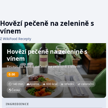
Hovězí pečeně na zelenině s
vínem
Z WikiFood Recepty
Hovězí pečeně na zelenině s
vínem
Recept na hovězí pečeně na zelenině s vínem
0.00
(0 hlasů)
⏲ 140 min
👥
4
porce
🔥 600 kcal
📊 střední
🌿 celoroční
🌎
Česká
INGREDIENCE