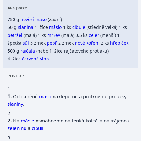
👥 4 porce
750 g
hovězí maso
(zadní)
50 g
slanina
1 lžíce
máslo
1 ks
cibule
(středně velká) 1 ks
petržel
(malá) 1 ks
mrkev
(malá) 0.5 ks
celer
(menší) 1
špetka
sůl
5 zrnek
pepř
2 zrnek
nové koření
2 ks
hřebíček
500 g
rajčata
(nebo 1 lžíce rajčatového protlaku)
4 lžíce
červené víno
POSTUP
1.
Odblaněné
maso
naklepeme a protkneme proužky
slaniny
.
2.
Na
másle
osmahneme na tenká kolečka nakrájenou
zeleninu
a
cibuli
.
3.