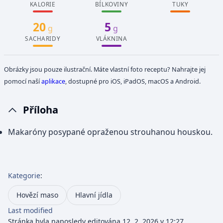
KALORIE
BÍLKOVINY
TUKY
20
5
g
g
SACHARIDY
VLÁKNINA
Obrázky jsou pouze ilustrační. Máte vlastní foto receptu? Nahrajte jej
pomocí naší
aplikace
, dostupné pro iOS, iPadOS, macOS a Android.
Příloha
Makaróny posypané opraženou strouhanou houskou.
Kategorie
:
Hovězí maso
Hlavní jídla
Last modified
Stránka byla naposledy editována 12. 2. 2026 v 12:27.