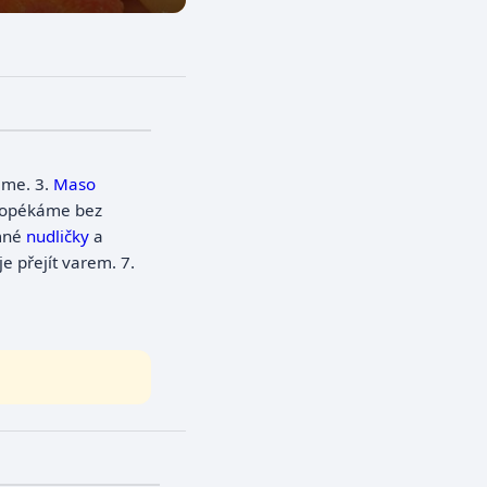
eme.
3.
Maso
dopékáme bez
mné
nudličky
a
e přejít varem.
7.