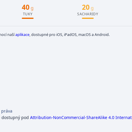
40
20
g
g
TUKY
SACHARIDY
mocí naší
aplikace
, dostupné pro iOS, iPadOS, macOS a Android.
 práva
e dostupný pod
Attribution-NonCommercial-ShareAlike 4.0 Internat