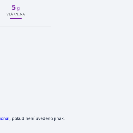
5
g
VLÁKNINA
ional
, pokud není uvedeno jinak.