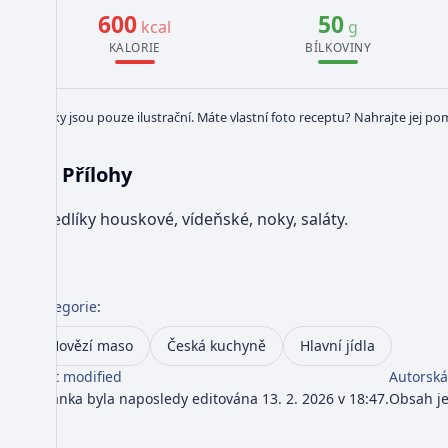
600
50
kcal
g
KALORIE
BÍLKOVINY
Obrázky jsou pouze ilustrační. Máte vlastní foto receptu? Nahrajte jej po
Přílohy
Knedlíky houskové, vídeňské, noky, saláty.
Kategorie
:
Hovězí maso
Česká kuchyně
Hlavní jídla
Last modified
Autorská
Stránka byla naposledy editována 13. 2. 2026 v 18:47.
Obsah j