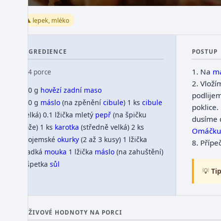
⚠️ lepek, mléko
INGREDIENCE
POSTUP
1.
Na
m
👥 4 porce
2.
Vloží
750 g
hovězí zadní
maso
podlije
100 g
máslo
(na zpěnění
cibule
)
1 ks
cibule
poklice.
(velká)
0.1 lžička mletý
pepř
(na špičku
dusíme 
nože)
1 ks
karotka
(středně velká)
2 ks
Omáčku
znojemské
okurky
(2 až 3 kusy)
1 lžička
8.
Přípe
hladká
mouka
1 lžička
máslo
(na zahuštění)
1 špetka
sůl
💡
Tip
VÝŽIVOVÉ HODNOTY NA PORCI