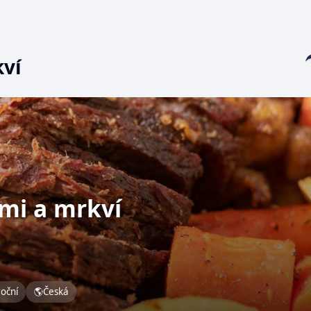
Sha
kví
mi a mrkví
roční
🌎
Česká