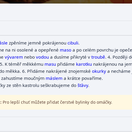
ásle
zpěníme jemně pokrájenou
cibuli
.
me na ni osolené a opepřené
maso
a po celém povrchu je opeč
me
vývarem
nebo
vodou
a dusíme přikryté v
troubě
.
4.
Později 
5.
K téměř měkkému
masu
přidáme
karotku
nakrájenou na je
do měkka.
6.
Přidáme nakrájené znojemské
okurky
a necháme j
zahustíme moučným
máslem
a krátce povaříme.
čky ze stěn kastrolu seškrabujeme do
šťávy
.
:
Pro lepší chuť můžete přidat čerstvé bylinky do omáčky.