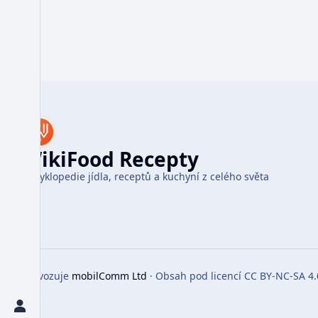
WikiFood Recepty
Encyklopedie jídla, receptů a kuchyní z celého světa
Provozuje
mobilComm Ltd
· Obsah pod licencí CC BY-NC-SA 4.
Toggle preferences menu
Toggle personal menu