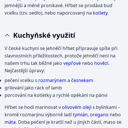
jemnější a méně pronikavé. Hřbet se prodává buď
vcelku (tzv. sedlo), nebo naporcovaný na
kotlety
.
Kuchyňské využití
V české kuchyni se jehněčí hřbet připravuje spíše při
slavnostních příležitostech, protože jehněčí není na
našem trhu tak běžné jako
vepřové
nebo
hovězí
.
Nejčastější úpravy:
pečení vcelku s
rozmarýnem
a
česnekem
grilování jako rack of lamb
porcování na kotletky a rychlé opékání na pánvi
Hřbet se hodí marinovat v
olivovém oleji
s bylinkami –
kromě rozmarýnu výborně ladí
tymián
,
oregano
nebo
máta
. Doba pečení je kratší než u jiných částí, maso se