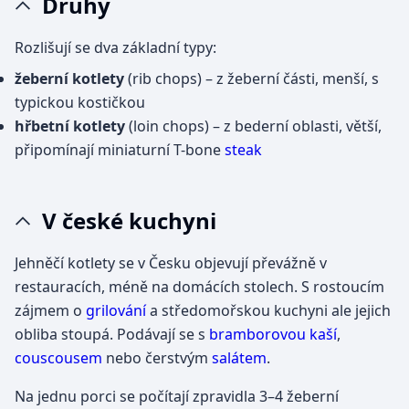
Druhy
Rozlišují se dva základní typy:
žeberní kotlety
(rib chops) – z žeberní části, menší, s
typickou kostičkou
hřbetní kotlety
(loin chops) – z bederní oblasti, větší,
připomínají miniaturní T-bone
steak
V české kuchyni
Jehněčí kotlety se v Česku objevují převážně v
restauracích, méně na domácích stolech. S rostoucím
zájmem o
grilování
a středomořskou kuchyni ale jejich
obliba stoupá. Podávají se s
bramborovou kaší
,
couscousem
nebo čerstvým
salátem
.
Na jednu porci se počítají zpravidla 3–4 žeberní