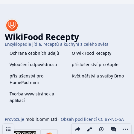
WikiFood Recepty
Encyklopedie jídla, receptů a kuchyní z celého světa
Ochrana osobních údajů
O WikiFood Recepty
Vyloučení odpovědnosti
příslušenství pro Apple
příslušenství pro
Květinářství a svatby Brno
HomePod mini
Tvorba www stránek a
aplikací
Provozuje
mobilComm Ltd
· Obsah pod licencí CC BY-NC-SA
4.0
Obsah
Share this page
More 
Zobrazení
associate