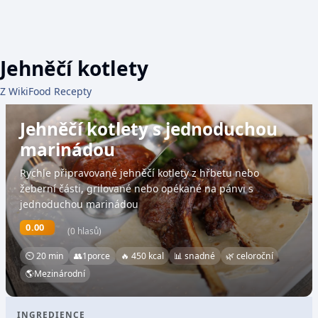
Jehněčí kotlety
Z WikiFood Recepty
Jehněčí kotlety s jednoduchou
marinádou
Rychle připravované jehněčí kotlety z hřbetu nebo
žeberní části, grilované nebo opékané na pánvi s
jednoduchou marinádou
0.00
(0 hlasů)
⏲ 20 min
👥
1
porce
🔥 450 kcal
📊 snadné
🌿 celoroční
🌎
Mezinárodní
INGREDIENCE