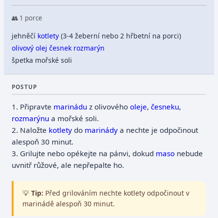
👥 1 porce
jehněčí
kotlety
(3-4 žeberní nebo 2 hřbetní na porci)
olivový olej
česnek
rozmarýn
špetka mořské soli
POSTUP
1.
Připravte
marinádu
z olivového
oleje
,
česneku
,
rozmarýnu
a mořské soli.
2.
Naložte
kotlety
do
marinády
a nechte je odpočinout
alespoň 30 minut.
3.
Grilujte nebo opékejte na pánvi, dokud
maso
nebude
uvnitř růžové, ale nepřepalte ho.
💡
Tip:
Před grilováním nechte kotlety odpočinout v
marinádě alespoň 30 minut.