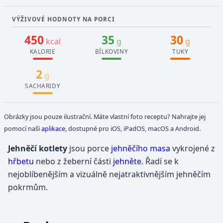
VÝŽIVOVÉ HODNOTY NA PORCI
450
35
30
kcal
g
g
KALORIE
BÍLKOVINY
TUKY
2
g
SACHARIDY
Obrázky jsou pouze ilustrační. Máte vlastní foto receptu? Nahrajte jej
pomocí naší
aplikace
, dostupné pro iOS, iPadOS, macOS a Android.
Jehněčí kotlety
jsou porce
jehněčího masa
vykrojené z
hřbetu
nebo z žeberní části
jehněte
. Řadí se k
nejoblíbenějším a vizuálně nejatraktivnějším jehněčím
pokrmům.