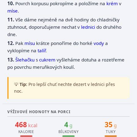
Povrch korpusu pokropíme a položíme na
krém
v
míse
.
Vše dáme nejméně na dvě hodiny do chladničky
ztuhnout, doporučujeme nechat v
lednici
do druhého
dne.
Pak
mísu
krátce ponoříme do horké
vody
a
vyklopíme na
talíř
.
Šlehačku
s
cukrem
vyšleháme dotuha a rozetřeme
po povrchu meruňkových koulí.
💡
Tip:
Pro lepší chuť nechte dezert v lednici přes
noc.
VÝŽIVOVÉ HODNOTY NA PORCI
468
4
35
kcal
g
g
KALORIE
BÍLKOVINY
TUKY