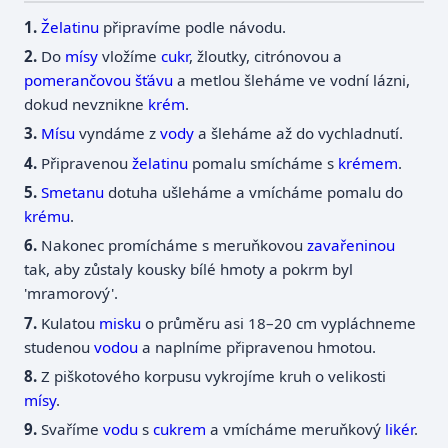
Želatinu
připravíme podle návodu.
Do
mísy
vložíme
cukr
, žloutky, citrónovou a
pomerančovou
šťávu
a metlou šleháme ve vodní lázni,
dokud nevznikne
krém
.
Mísu
vyndáme z
vody
a šleháme až do vychladnutí.
Připravenou
želatinu
pomalu smícháme s
krémem
.
Smetanu
dotuha ušleháme a vmícháme pomalu do
krému
.
Nakonec promícháme s meruňkovou
zavařeninou
tak, aby zůstaly kousky bílé hmoty a pokrm byl
'mramorový'.
Kulatou
misku
o průměru asi 18–20 cm vypláchneme
studenou
vodou
a naplníme připravenou hmotou.
Z piškotového korpusu vykrojíme kruh o velikosti
mísy
.
Svaříme
vodu
s
cukrem
a vmícháme meruňkový
likér
.