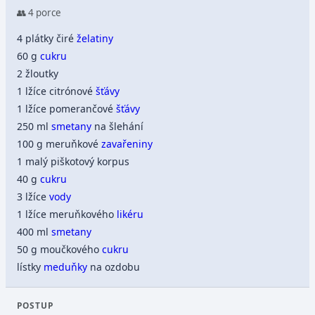
👥 4 porce
4 plátky čiré
želatiny
60 g
cukru
2 žloutky
1 lžíce citrónové
šťávy
1 lžíce pomerančové
šťávy
250 ml
smetany
na šlehání
100 g meruňkové
zavařeniny
1 malý piškotový korpus
40 g
cukru
3 lžíce
vody
1 lžíce meruňkového
likéru
400 ml
smetany
50 g moučkového
cukru
lístky
meduňky
na ozdobu
POSTUP