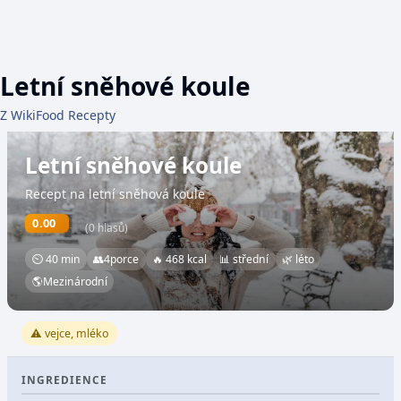
Letní sněhové koule
Z WikiFood Recepty
Letní sněhové koule
Recept na letní sněhová koule
0.00
(0 hlasů)
⏲ 40 min
👥
4
porce
🔥 468 kcal
📊 střední
🌿 léto
🌎
Mezinárodní
⚠️ vejce, mléko
INGREDIENCE