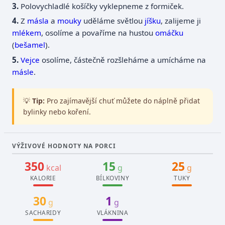
Polovychladlé košíčky vyklepneme z formiček.
Z
másla
a
mouky
uděláme světlou
jíšku
, zalijeme ji
mlékem
, osolíme a povaříme na hustou
omáčku
(
bešamel
).
Vejce
osolíme, částečně rozšleháme a umícháme na
másle
.
💡
Tip:
Pro zajímavější chuť můžete do náplně přidat
bylinky nebo koření.
VÝŽIVOVÉ HODNOTY NA PORCI
350
15
25
kcal
g
g
KALORIE
BÍLKOVINY
TUKY
30
1
g
g
SACHARIDY
VLÁKNINA