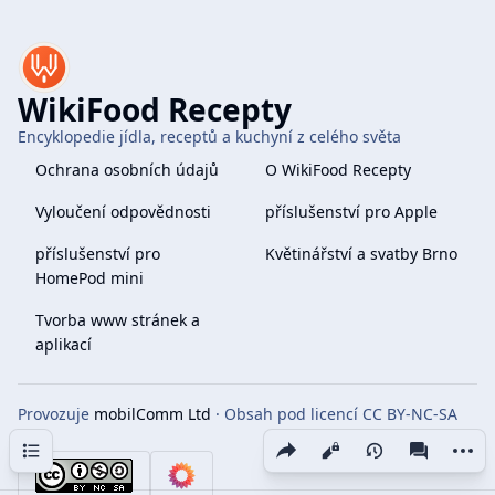
WikiFood Recepty
Encyklopedie jídla, receptů a kuchyní z celého světa
Ochrana osobních údajů
O WikiFood Recepty
Vyloučení odpovědnosti
příslušenství pro Apple
příslušenství pro
Květinářství a svatby Brno
HomePod mini
Tvorba www stránek a
aplikací
Provozuje
mobilComm Ltd
· Obsah pod licencí CC BY-NC-SA
4.0
Obsah
Share this page
More 
Zobrazení
associate