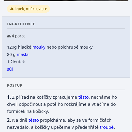
⚠️ lepek, mléko, vejce
INGREDIENCE
👥 4 porce
120g hladké
mouky
nebo polohrubé mouky
80 g
másla
1 žloutek
sůl
POSTUP
Z přísad na košíčky zpracujeme
těsto
, necháme ho
chvíli odpočinout a poté ho rozkrájíme a vtlačíme do
formiček na košíčky.
Na dně
těsto
propícháme, aby se ve formičkách
nezvedalo, a košíčky upečeme v předehřáté
troubě
.