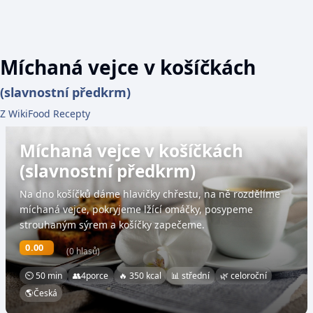
Míchaná vejce v košíčkách
(slavnostní předkrm)
Z WikiFood Recepty
Míchaná vejce v košíčkách
(slavnostní předkrm)
Na dno košíčků dáme hlavičky chřestu, na ně rozdělíme
míchaná vejce, pokryjeme lžící omáčky, posypeme
strouhaným sýrem a košíčky zapečeme.
0.00
(0 hlasů)
⏲ 50 min
👥
4
porce
🔥 350 kcal
📊 střední
🌿 celoroční
🌎
Česká