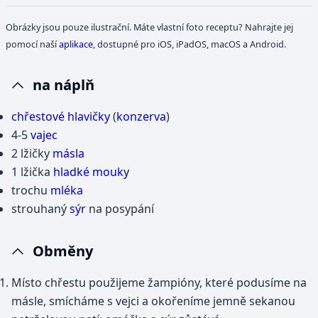
Obrázky jsou pouze ilustrační. Máte vlastní foto receptu? Nahrajte jej
pomocí naší
aplikace
, dostupné pro iOS, iPadOS, macOS a Android.
na náplň
chřestové hlavičky
(
konzerva
)
4-5
vajec
2 lžičky
másla
1 lžička
hladké mouky
trochu
mléka
strouhaný
sýr
na posypání
Obměny
Místo chřestu použijeme žampióny, které podusíme na
másle, smícháme s vejci a okořeníme jemně sekanou