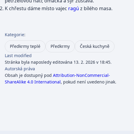
petrželovou natí; omáčka a sýr zůstává.
K chřestu dáme místo vajec
ragú
z bílého masa.
Kategorie
:
Předkrmy teplé
Předkrmy
Česká kuchyně
Last modified
Stránka byla naposledy editována 13. 2. 2026 v 18:45.
Autorská práva
Obsah je dostupný pod
Attribution-NonCommercial-
ShareAlike 4.0 International
, pokud není uvedeno jinak.