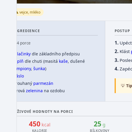
⚠️ vejce, mléko
INGREDIENCE
POSTUP
Upéc
👥 4 porce
Klást
palačinky
dle základního předpisu
Posle
náplň
dle chuti (masitá
kaše
, dušené
Zapéc
žampiony
,
šunka
)
máslo
strouhaný
parmezán
💡
Tip
syrová
zelenina
na ozdobu
VÝŽIVOVÉ HODNOTY NA PORCI
450
25
kcal
g
KALORIE
BÍLKOVINY