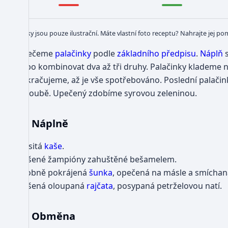
Obrázky jsou pouze ilustrační. Máte vlastní foto receptu? Nahrajte jej po
Upečeme
palačinky
podle
základního předpisu
.
Náplň
s
nebo kombinovat dva až tři druhy. Palačinky klademe na
pokračujeme, až je vše spotřebováno. Poslední pal
v troubě. Upečený zdobíme syrovou zeleninou.
Náplně
Masitá
kaše
.
Dušené žampióny zahuštěné bešamelem.
Drobně pokrájená
šunka
, opečená na másle a smícha
Dušená oloupaná
rajčata
, posypaná petrželovou natí.
Obměna