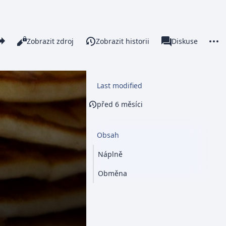
re this page
More 
Číst
Zobrazit zdroj
Zobrazit historii
Stránka
Diskuse
Zobrazení
associated-pages
Last modified
před 6 měsíci
Obsah
Náplně
Obměna