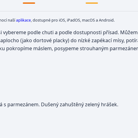
mocí naší
aplikace
, dostupné pro iOS, iPadOS, macOS a Android.
i vybereme podle chuti a podle dostupnosti přísad. Můžem
plocho (jako dortové placky) do nízké zapékací mísy, potír
ačinku pokropíme máslem, posypeme strouhaným parmezán
ná s parmezánem. Dušený zahuštěný zelený hrášek.