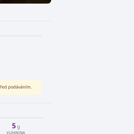
před podáváním.
5
g
VLÁKNINA