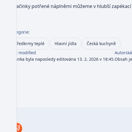
Palačinky potřené náplněmi můžeme v hlubší zapékací m
Kategorie
:
Předkrmy teplé
Hlavní jídla
Česká kuchyně
Last modified
Autorská
Stránka byla naposledy editována 13. 2. 2026 v 18:45.
Obsah j