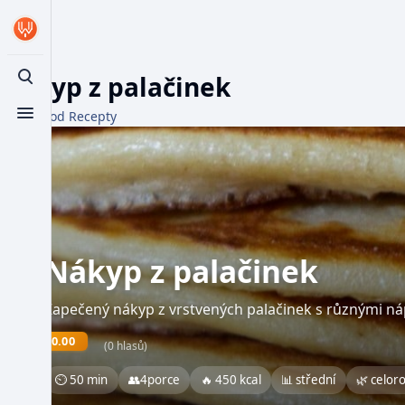
Nákyp z palačinek
Toggle search
Z WikiFood Recepty
Toggle menu
Nákyp z palačinek
Zapečený nákyp z vrstvených palačinek s různými 
0.00
(0 hlasů)
⏲ 50 min
👥
4
porce
🔥 450 kcal
📊 střední
🌿 celor