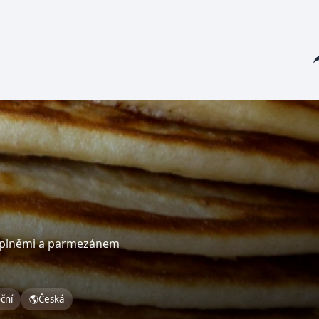
Sha
náplněmi a parmezánem
oční
🌎
Česká