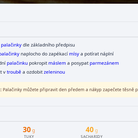
t
palačinky
dle základního předpisu
palačinky
naplocho do zapékací
mísy
a potírat náplní
dní
palačinku
pokropit
máslem
a posypat
parmezánem
t v
troubě
a ozdobit
zeleninou
:
Palačinky můžete připravit den předem a nákyp zapečete těsně 
30
40
g
g
TUKY
SACHARIDY