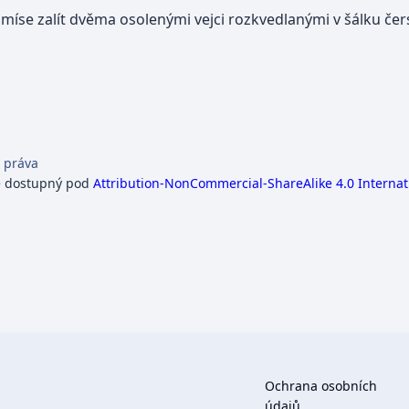
íse zalít dvěma osolenými vejci rozkvedlanými v šálku čer
 práva
e dostupný pod
Attribution-NonCommercial-ShareAlike 4.0 Internat
Ochrana osobních
údajů