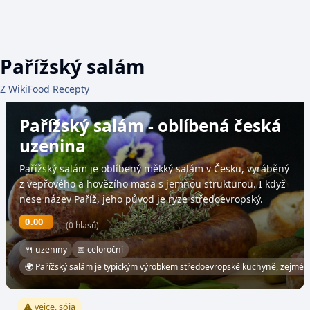
Pařížský salám
Z WikiFood Recepty
Pařížský salám - oblíbená česká
uzenina
Pařížský salám je oblíbený měkký salám v Česku, vyráběný
z vepřového a hovězího masa s jemnou strukturou. I když
nese název Paříž, jeho původ je ryze středoevropský.
0.00
(0 hlasů)
🍴 uzeniny
📅 celoroční
🌍 Pařížský salám je typickým výrobkem středoevropské kuchyně, zejmén
⚠️ vejce, sója