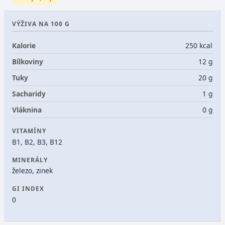
VÝŽIVA NA 100 G
Kalorie
250 kcal
Bílkoviny
12 g
Tuky
20 g
Sacharidy
1 g
Vláknina
0 g
VITAMÍNY
B1, B2, B3, B12
MINERÁLY
železo, zinek
GI INDEX
0