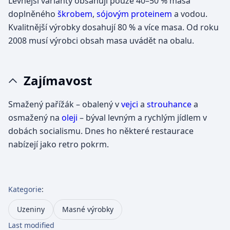
Levnější varianty obsahují pouze 40–50 % masa
doplněného
škrobem
,
sójovým proteinem
a vodou.
Kvalitnější výrobky dosahují 80 % a více masa. Od roku
2008 musí výrobci obsah masa uvádět na obalu.
Zajímavost
Smažený pařížák – obalený v
vejci
a
strouhance
a
osmažený na
oleji
– býval levným a rychlým jídlem v
dobách socialismu. Dnes ho některé restaurace
nabízejí jako retro pokrm.
Kategorie
:
Uzeniny
Masné výrobky
Last modified