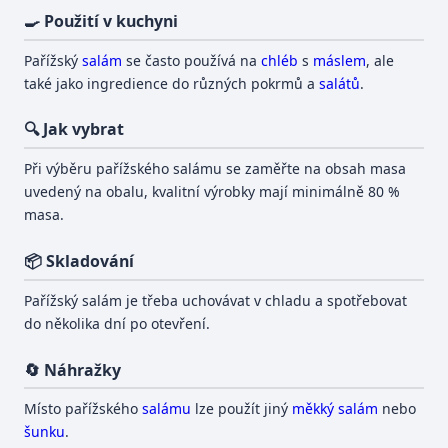
🍳 Použití v kuchyni
Pařížský
salám
se často používá na
chléb
s
máslem
, ale
také jako ingredience do různých pokrmů a
salátů
.
🔍 Jak vybrat
Při výběru pařížského salámu se zaměřte na obsah masa
uvedený na obalu, kvalitní výrobky mají minimálně 80 %
masa.
📦 Skladování
Pařížský salám je třeba uchovávat v chladu a spotřebovat
do několika dní po otevření.
🔄 Náhražky
Místo pařížského
salámu
lze použít jiný
měkký salám
nebo
šunku
.