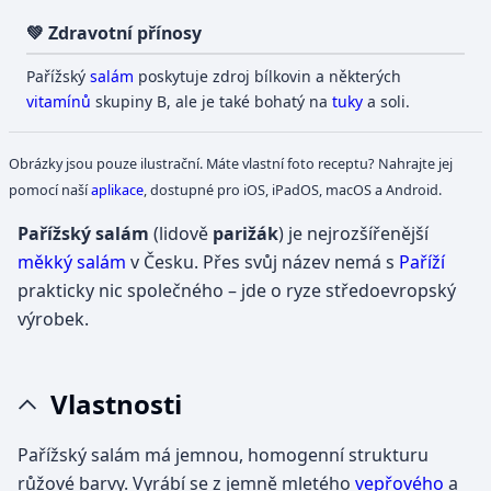
💚 Zdravotní přínosy
Pařížský
salám
poskytuje zdroj bílkovin a některých
vitamínů
skupiny B, ale je také bohatý na
tuky
a soli.
Obrázky jsou pouze ilustrační. Máte vlastní foto receptu? Nahrajte jej
pomocí naší
aplikace
, dostupné pro iOS, iPadOS, macOS a Android.
Pařížský salám
(lidově
parižák
) je nejrozšířenější
měkký salám
v Česku. Přes svůj název nemá s
Paříží
prakticky nic společného – jde o ryze středoevropský
výrobek.
Vlastnosti
Pařížský salám má jemnou, homogenní strukturu
růžové barvy. Vyrábí se z jemně mletého
vepřového
a