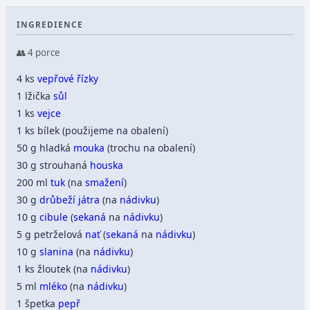
INGREDIENCE
👥 4 porce
4 ks
vepřové řízky
1 lžička
sůl
1 ks
vejce
1 ks bílek (použijeme na obalení)
50 g hladká
mouka
(trochu na obalení)
30 g strouhaná
houska
200 ml
tuk
(na
smažení
)
30 g
drůbeží játra
(na
nádivku
)
10 g
cibule
(
sekaná
na
nádivku
)
5 g petrželová
nať
(
sekaná
na
nádivku
)
10 g
slanina
(na
nádivku
)
1 ks žloutek (na
nádivku
)
5 ml
mléko
(na
nádivku
)
1 špetka
pepř