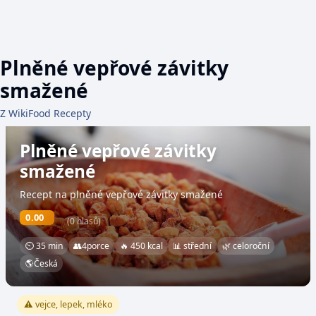
Plněné vepřové závitky
smažené
Z WikiFood Recepty
Plněné vepřové závitky
smažené
Recept na plněné vepřové závitky smažené
0.00
(0 hlasů)
⏲ 35 min
👥
4
porce
🔥 450 kcal
📊 střední
🌿 celoroční
🌎
Česká
⚠️ vejce, lepek, mléko