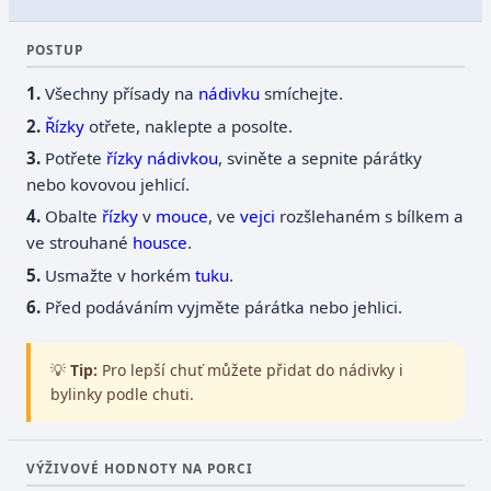
POSTUP
Všechny přísady na
nádivku
smíchejte.
Řízky
otřete, naklepte a posolte.
Potřete
řízky
nádivkou
, sviněte a sepnite párátky
nebo kovovou jehlicí.
Obalte
řízky
v
mouce
, ve
vejci
rozšlehaném s bílkem a
ve strouhané
housce
.
Usmažte v horkém
tuku
.
Před podáváním vyjměte párátka nebo jehlici.
💡
Tip:
Pro lepší chuť můžete přidat do nádivky i
bylinky podle chuti.
VÝŽIVOVÉ HODNOTY NA PORCI