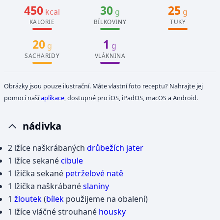
450
30
25
kcal
g
g
KALORIE
BÍLKOVINY
TUKY
20
1
g
g
SACHARIDY
VLÁKNINA
Obrázky jsou pouze ilustrační. Máte vlastní foto receptu? Nahrajte jej
pomocí naší
aplikace
, dostupné pro iOS, iPadOS, macOS a Android.
nádivka
2 lžíce naškrábaných
drůbežích jater
1 lžíce sekané
cibule
1 lžička sekané
petrželové natě
1 lžička naškrábané
slaniny
1
žloutek
(
bílek
použijeme na obalení)
1 lžíce vláčné strouhané
housky