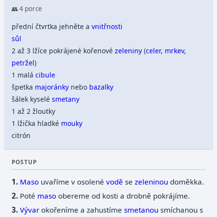
👥 4 porce
přední čtvrtka jehněte a
vnitřnosti
sůl
2 až 3 lžíce pokrájené kořenové
zeleniny
(
celer
,
mrkev
,
petržel
)
1 malá
cibule
špetka
majoránky
nebo
bazalky
šálek kyselé
smetany
1 až 2 žloutky
1 lžička hladké
mouky
citrón
POSTUP
Maso
uvaříme v osolené
vodě
se
zeleninou
doměkka.
Poté
maso
obereme od kosti a drobně pokrájíme.
Vývar
okořeníme a zahustíme
smetanou
smíchanou s