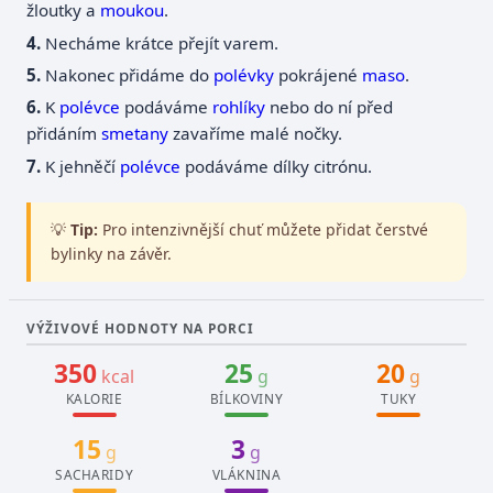
žloutky a
moukou
.
Necháme krátce přejít varem.
Nakonec přidáme do
polévky
pokrájené
maso
.
K
polévce
podáváme
rohlíky
nebo do ní před
přidáním
smetany
zavaříme malé nočky.
K jehněčí
polévce
podáváme dílky citrónu.
💡
Tip:
Pro intenzivnější chuť můžete přidat čerstvé
bylinky na závěr.
VÝŽIVOVÉ HODNOTY NA PORCI
350
25
20
kcal
g
g
KALORIE
BÍLKOVINY
TUKY
15
3
g
g
SACHARIDY
VLÁKNINA