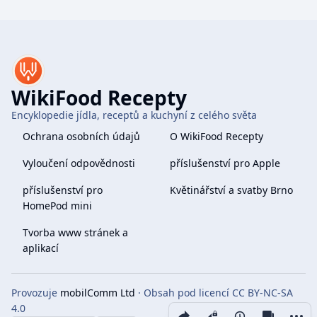
WikiFood Recepty
Encyklopedie jídla, receptů a kuchyní z celého světa
Ochrana osobních údajů
O WikiFood Recepty
Vyloučení odpovědnosti
příslušenství pro Apple
příslušenství pro
Květinářství a svatby Brno
HomePod mini
Tvorba www stránek a
aplikací
Provozuje
mobilComm Ltd
· Obsah pod licencí CC BY-NC-SA
4.0
Share this page
More 
Zobrazení
associate