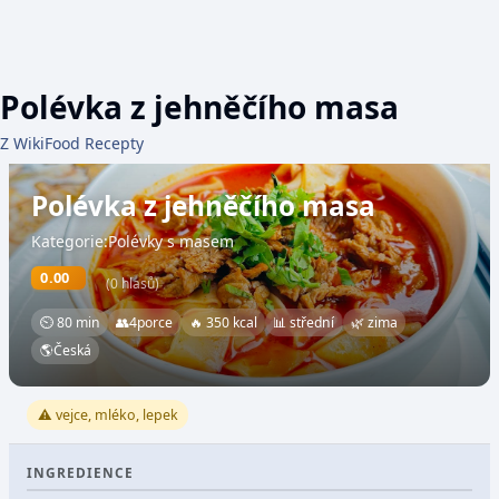
Polévka z jehněčího masa
Z WikiFood Recepty
Polévka z jehněčího masa
Kategorie:Polévky s masem
0.00
(0 hlasů)
⏲ 80 min
👥
4
porce
🔥 350 kcal
📊 střední
🌿 zima
🌎
Česká
⚠️ vejce, mléko, lepek
INGREDIENCE