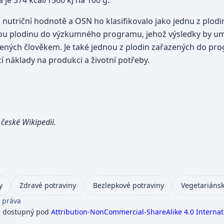
a je 374 kcal/1566 kJ na 100 g.
 nutriční hodnotě a OSN ho klasifikovalo jako jednu z plodi
dnou plodinu do výzkumného programu, jehož výsledky by u
zených člověkem. Je také jednou z plodin zařazených do pro
í náklady na produkci a životní potřeby.
české Wikipedii.
y
Zdravé potraviny
Bezlepkové potraviny
Vegetariánsk
 práva
e dostupný pod
Attribution-NonCommercial-ShareAlike 4.0 Internat