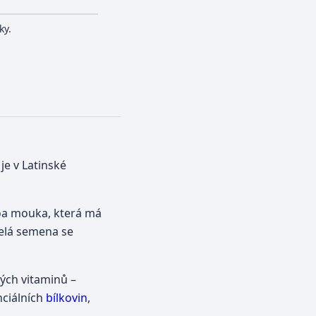
ky.
 je v Latinské
noa mouka, která má
Celá semena se
ých vitaminů –
nciálních
bílkovin
,