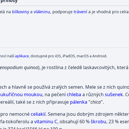
 přínosy
atá na
bílkoviny
a
vlákninu
, podporuje
trávení
a je vhodná pro celia
mocí naší
aplikace
, dostupné pro iOS, iPadOS, macOS a Android.
enopodium quinoa
), je rostlina z čeledě laskavcovitých, která
tech a hlavně se používá zralých semen. Mele se z nich qui
kukuřičnou moukou
, na pečení
chleba
a různých
sušenek
. 
ereálií, také se z nich připravuje
pálenka
"
chica
".
á pro nemocné
celiakií
. Semena jsou dobrým zdrojem někter
alfa-tokoferolu a
vitaminu C
, obsahují 60 %
škrobu
, 23 % ese