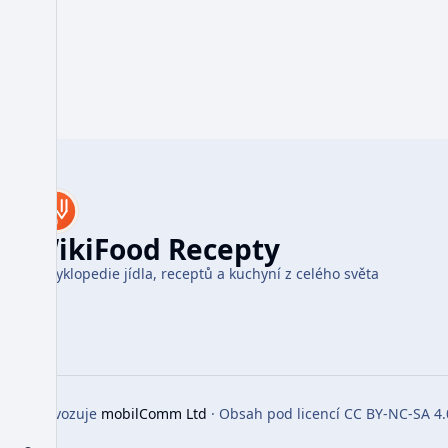
WikiFood Recepty
Encyklopedie jídla, receptů a kuchyní z celého světa
Provozuje
mobilComm Ltd
· Obsah pod licencí CC BY-NC-SA 4.
Toggle preferences menu