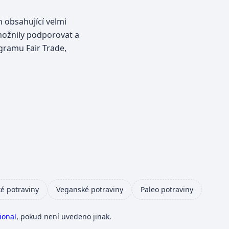
n obsahující velmi
možnily podporovat a
gramu Fair Trade,
é potraviny
Veganské potraviny
Paleo potraviny
ional
, pokud není uvedeno jinak.