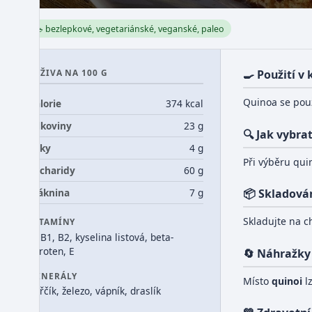
🥗 bezlepkové, vegetariánské, veganské, paleo
VÝŽIVA NA 100 G
🍳 Použití v
Quinoa se pou
Kalorie
374 kcal
Bílkoviny
23 g
🔍 Jak vybra
Tuky
4 g
Při výběru qui
Sacharidy
60 g
Vláknina
7 g
📦 Skladová
Skladujte na c
VITAMÍNY
C, B1, B2, kyselina listová, beta-
karoten, E
🔄 Náhražky
MINERÁLY
Místo
quinoi
l
hořčík, železo, vápník, draslík