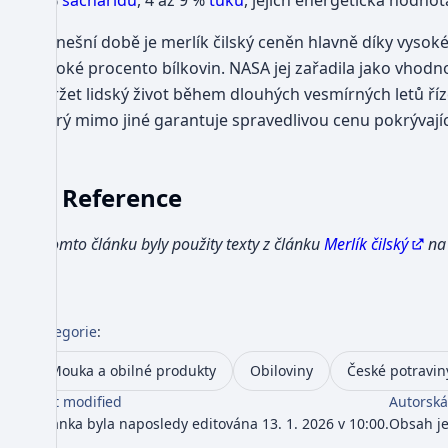
5 %
sacharidů
, 4 až 9 %
tuků
, jejich energetická hodnot
V dnešní době je merlík čilský ceněn hlavně díky vysoké
vysoké procento bílkovin. NASA jej zařadila jako vho
udržet lidský život během dlouhých vesmírných letů ří
který mimo jiné garantuje spravedlivou cenu pokrývajíc
Reference
V tomto článku byly použity texty z článku
Merlík čilský
na 
Kategorie
:
Mouka a obilné produkty
Obiloviny
České potravin
Last modified
Autorská
Stránka byla naposledy editována 13. 1. 2026 v 10:00.
Obsah j