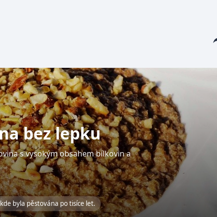
Sha
ina bez lepku
ilovina s vysokým obsahem bílkovin a
 kde byla pěstována po tisíce let.