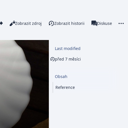
re this page
More 
Číst
Zobrazit zdroj
Zobrazit historii
Stránka
Diskuse
Zobrazení
associated-pages
Last modified
před 7 měsíci
Obsah
Reference