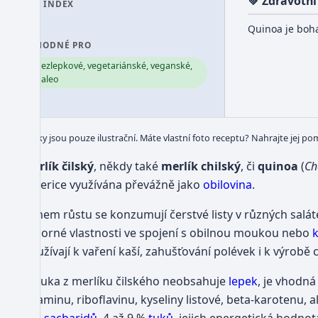
💚 Zdravotní
GI INDEX
53
Quinoa je boh
VHODNÉ PRO
bezlepkové, vegetariánské, veganské,
paleo
Obrázky jsou pouze ilustrační. Máte vlastní foto receptu? Nahrajte jej po
Merlík čilský
, někdy také
merlík chilský
, či
quinoa
(
Ch
Americe využívána převážně jako
obilovina
.
Během růstu se konzumují čerstvé listy v různých salá
výborné vlastnosti ve spojení s obilnou moukou nebo
používají k vaření kaší, zahušťování polévek i k výrobě c
Mouka z merlíku čilského neobsahuje
lepek
, je vhodn
thiaminu, riboflavinu, kyseliny listové, beta-karotenu, 