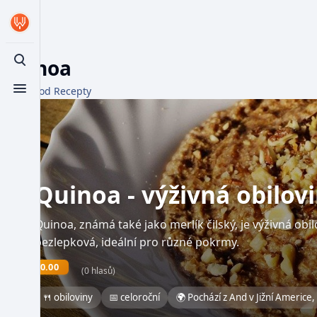
Quinoa
Toggle search
Z WikiFood Recepty
Toggle menu
Quinoa - výživná obilov
Quinoa, známá také jako merlík čilský, je výživná ob
bezlepková, ideální pro různé pokrmy.
0.00
(0 hlasů)
🍴 obiloviny
📅 celoroční
🌍 Pochází z And v Jižní Americe,