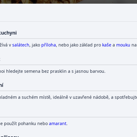
 kuchyni
žívá v
salátech
, jako
příloha
, nebo jako základ pro
kaše
a
mouku
n
t
noi hledejte semena bez prasklin a s jasnou barvou.
ní
hladném a suchém místě, ideálně v uzavřené nádobě, a spotřebujte
ze použít pohanku nebo
amarant
.