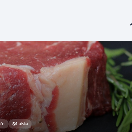
Sha
oční
🌎
Italská