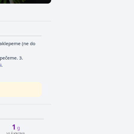
 naklepeme (ne do
opečeme.
3.
i
.
1
g
VLÁKNINA