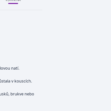
ovou natí.
stala v kouscích.
lusků, brukve nebo