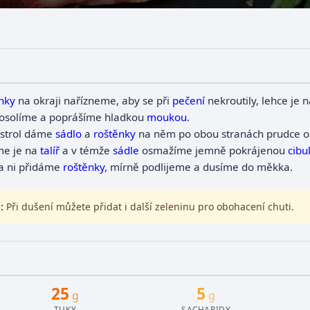
nky
na okraji nařízneme, aby se při
pečení
nekroutily, lehce je
, osolíme a poprášíme hladkou
moukou
.
strol dáme
sádlo
a
roštěnky
na něm po obou stranách prudce 
e je na
talíř
a v témže
sádle
osmažíme jemně pokrájenou
cibul
a ni přidáme
roštěnky
, mírně podlijeme a dusíme do měkka.
:
Při dušení můžete přidat i další zeleninu pro obohacení chuti.
25
5
g
g
TUKY
SACHARIDY