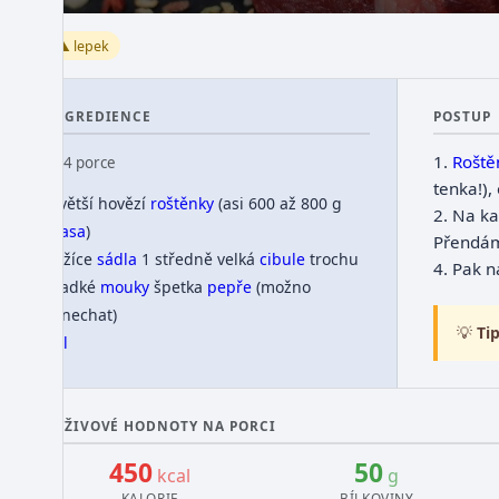
⚠️ lepek
INGREDIENCE
POSTUP
1.
Roště
👥 4 porce
tenka!)
4 větší hovězí
roštěnky
(asi 600 až 800 g
2.
Na ka
masa
)
Přendám
1 lžíce
sádla
1 středně velká
cibule
trochu
4.
Pak n
hladké
mouky
špetka
pepře
(možno
vynechat)
💡
Tip
sůl
VÝŽIVOVÉ HODNOTY NA PORCI
450
50
kcal
g
KALORIE
BÍLKOVINY