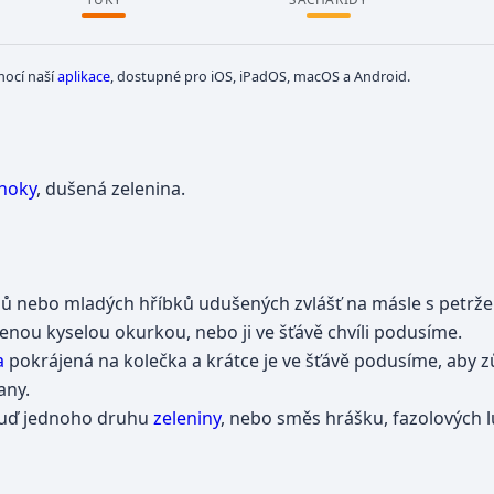
mocí naší
aplikace
, dostupné pro iOS, iPadOS, macOS a Android.
noky
, dušená zelenina.
ů nebo mladých hříbků udušených zvlášť na másle s petržel
nou kyselou okurkou, nebo ji ve šťávě chvíli podusíme.
a
pokrájená na kolečka a krátce je ve šťávě podusíme, aby zů
any.
 buď jednoho druhu
zeleniny
, nebo směs hrášku, fazolových 