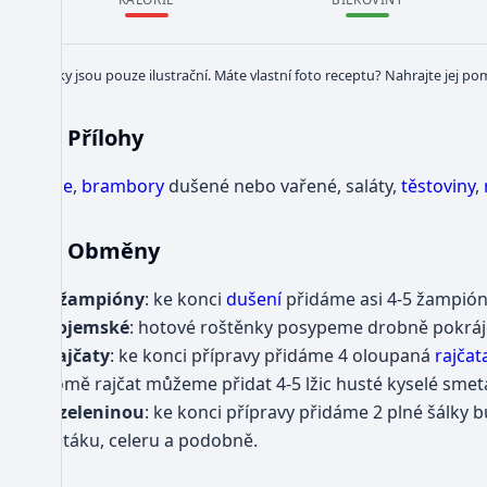
Obrázky jsou pouze ilustrační. Máte vlastní foto receptu? Nahrajte jej po
Přílohy
Rýže
,
brambory
dušené nebo vařené, saláty,
těstoviny
,
Obměny
Se žampióny
: ke konci
dušení
přidáme asi 4-5 žampión
Znojemské
: hotové roštěnky posypeme drobně pokráje
S rajčaty
: ke konci přípravy přidáme 4 oloupaná
rajčat
Kromě rajčat můžeme přidat 4-5 lžic husté kyselé smet
Se zeleninou
: ke konci přípravy přidáme 2 plné šálky
květáku, celeru a podobně.