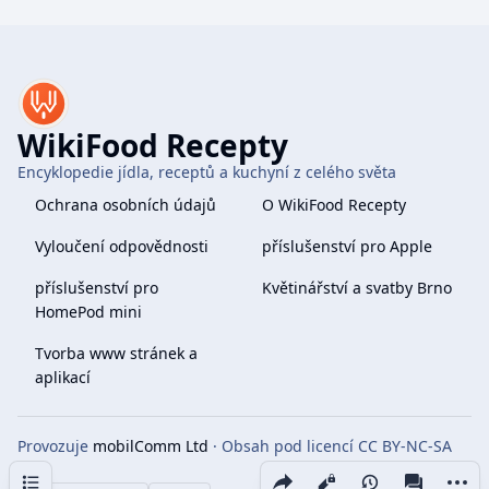
WikiFood Recepty
Encyklopedie jídla, receptů a kuchyní z celého světa
Ochrana osobních údajů
O WikiFood Recepty
Vyloučení odpovědnosti
příslušenství pro Apple
příslušenství pro
Květinářství a svatby Brno
HomePod mini
Tvorba www stránek a
aplikací
Provozuje
mobilComm Ltd
· Obsah pod licencí CC BY-NC-SA
4.0
Obsah
Share this page
More 
Zobrazení
associate