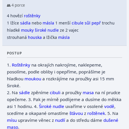
👥 4 porce
4 hovězí
roštěnky
1 lžíce
sádla
nebo
másla
1 menší
cibule
sůl
pepř
trochu
hladké
mouky
široké nudle
ze 2 vajec
strouhaná
houska
a lžička
másla
POSTUP
1.
Roštěnky
na okrajích nakrojíme, naklepeme,
posolíme, podle obliby i opepříme, poprášíme je
hladkou
moukou
a rozkrájíme na proužky asi 15 mm
široké.
2.
Na
sádle
zpěníme
cibuli
a proužky
masa
na ní prudce
opečeme.
3.
Pak je mírně podlijeme a dusíme do měkka
asi 1 hodinu.
4.
Široké nudle
uvaříme v osolené
vodě
,
scedíme a okapané omastíme
šťávou
z
roštěnek
.
5.
Na
mísu
upravíme věnec z
nudlí
a do středu dáme
dušené
maso
.