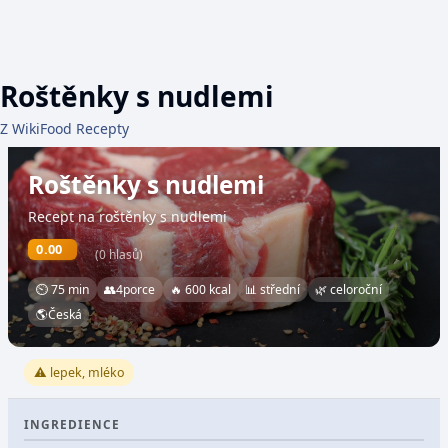
Roštěnky s nudlemi
Z WikiFood Recepty
Roštěnky s nudlemi
Recept na roštěnky s nudlemi
0.00
(0 hlasů)
⏲ 75 min
👥
4
porce
🔥 600 kcal
📊 střední
🌿 celoroční
🌎
Česká
⚠️ lepek, mléko
INGREDIENCE