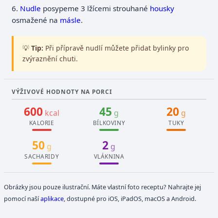
6.
Nudle
posypeme 3 lžícemi strouhané
housky
osmažené na
másle
.
💡
Tip:
Při přípravě nudlí můžete přidat bylinky pro
zvýraznění chuti.
VÝŽIVOVÉ HODNOTY NA PORCI
600
45
20
kcal
g
g
KALORIE
BÍLKOVINY
TUKY
50
2
g
g
SACHARIDY
VLÁKNINA
Obrázky jsou pouze ilustrační. Máte vlastní foto receptu? Nahrajte jej
pomocí naší
aplikace
, dostupné pro iOS, iPadOS, macOS a Android.